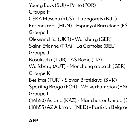
Young Boys (SUI) - Porto (POR)
Groupe H
CSKA Moscou (RUS) - Ludogorets (BUL)
Ferencváros (HUN) - Espanyol Barcelone (E
Groupe I
Oleksandriïa (UKR) - Wolfsburg (GER)
Saint-Etienne (FRA) - La Gantoise (BEL)
Groupe J
Basaksehir (TUR) - AS Rome (ITA)
Wolfsberg (AUT) - Mönchengladbach (GER)
Groupe K
Besiktas (TUR) - Slovan Bratislava (SVK)
Sporting Braga (POR) - Wolverhampton (EN
Groupe L
(16h50) Astana (KAZ) - Manchester United 
(18h55) AZ Alkmaar (NED) - Partizan Belgra
AFP