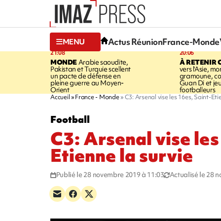
Actus Réunion
France-Monde
MENU
21:08
20:06
MONDE
Arabie saoudite,
À RETENIR 
Pakistan et Turquie scellent
vers l'Asie, mo
un pacte de défense en
gramoune, co
pleine guerre au Moyen-
Guan Di et je
Orient
footballeurs
Accueil
France - Monde
C3: Arsenal vise les 16es, Saint-Eti
Football
C3: Arsenal vise les
Etienne la survie
Publié le 28 novembre 2019 à 11:03
Actualisé le 28 