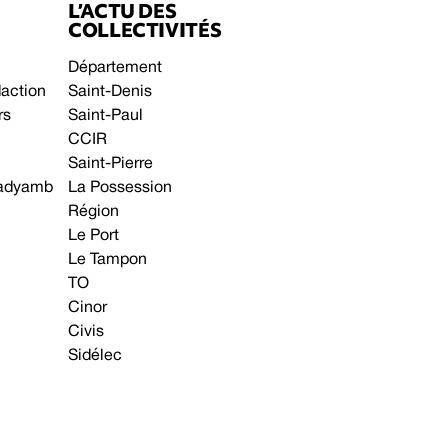
L’ACTU DES
COLLECTIVITÉS
Département
daction
Saint-Denis
rs
Saint-Paul
CCIR
Saint-Pierre
 gadyamb
La Possession
Région
Le Port
Le Tampon
TO
Cinor
Civis
Sidélec