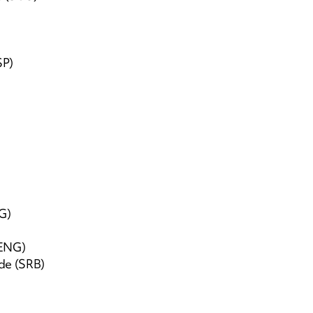
SP)
G)
(ENG)
de (SRB)