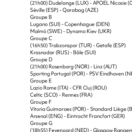
(21h00) Dudelange (LUX) - APOEL Nicosie (
Séville (ESP) - Qarabag (AZE)
Groupe B
Lugano (SUI) - Copenhague (DEN)
Malmö (SWE) - Dynamo Kiev (UKR)
Groupe C
(16h50) Trabzonspor (TUR) - Getafe (ESP)
Krasnodar (RUS) - Bâle (SUI)
Groupe D
(21h00) Rosenborg (NOR) - Linz (AUT)
Sporting Portugal (POR) - PSV Eindhoven (N
Groupe E
Lazio Rome (ITA) - CFR Cluj (ROU)
Celtic (SCO) - Rennes (FRA)
Groupe F
Vitoria Guimaraes (POR) - Standard Liège (
Arsenal (ENG) - Eintracht Francfort (GER)
Groupe G
(18h55) Feyenoord (NED) - Glasgow Ranger