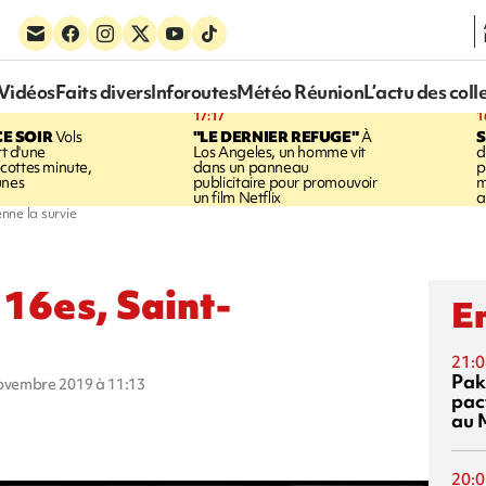
Vidéos
Faits divers
Inforoutes
Météo Réunion
L’actu des coll
17:17
1
CE SOIR
Vols
"LE DERNIER REFUGE"
À
S
rt d'une
Los Angeles, un homme vit
d
cottes minute,
dans un panneau
p
unes
publicitaire pour promouvoir
m
un film Netflix
a
enne la survie
 16es, Saint-
En
21:0
Pak
novembre 2019 à 11:13
pac
au 
20:0