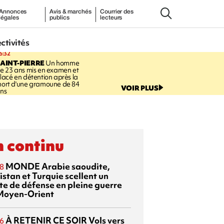
Annonces
Avis & marchés
Courrier des
légales
publics
lecteurs
ectivités
6:32
AINT-PIERRE
Un homme
e 23 ans mis en examen et
lacé en détention après la
ort d'une gramoune de 84
VOIR PLUS
ns
 continu
MONDE
Arabie saoudite,
8
istan et Turquie scellent un
te de défense en pleine guerre
Moyen-Orient
À RETENIR CE SOIR
Vols vers
6