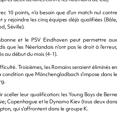
vec 10 points, n'a besoin que d'un match nul contre
et y rejoindre les cinq équipes déjà qualifiées (Bâle,
, Séville).
isbonne et le PSV Eindhoven peut permettre aux
is que les Néerlandais n'ont pas le droit à l'erreur,
és au début du mois (4-1).
ficulté. Troisièmes, les Romains seraient éliminés en
r à condition que Mönchengladbach s'impose dans le
rg.
 sceller leur qualification: les Young Boys de Berne
icosie; Copenhague et le Dynamo Kiev (tous deux dans
on, qui s'affrontent dans le groupe K.