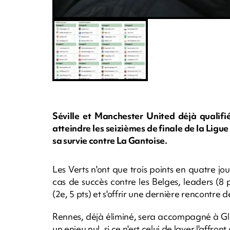
Séville et Manchester United déjà qualifi
atteindre les seizièmes de finale de la Ligue
sa survie contre La Gantoise.
Les Verts n'ont que trois points en quatre jo
cas de succès contre les Belges, leaders (8 p
(2e, 5 pts) et s'offrir une dernière rencontr
Rennes, déjà éliminé, sera accompagné à Gl
un enjeu nul, si ce n'est celui de laver l'affro