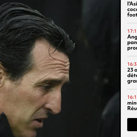
l'A
coc
foo
17:1
Ang
pan
pro
16:3
23 
dét
gra
16:1
min
Réu