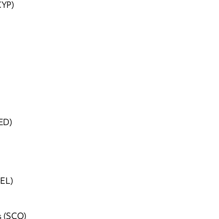
CYP)
ED)
BEL)
s (SCO)