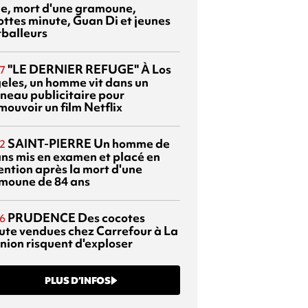
sie, mort d'une gramoune,
ottes minute, Guan Di et jeunes
tballeurs
"LE DERNIER REFUGE"
À Los
7
eles, un homme vit dans un
neau publicitaire pour
mouvoir un film Netflix
SAINT-PIERRE
Un homme de
2
ans mis en examen et placé en
ention après la mort d'une
moune de 84 ans
PRUDENCE
Des cocotes
6
ute vendues chez Carrefour à La
nion risquent d'exploser
PLUS D’INFOS