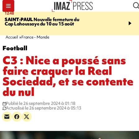
12:48
14:23
SAINT-PAUL
Nouvelle fermeture du
AFRIQUE DU SUD
Aprè
Cap Lahoussaye du 10 au 15 août
massif de migrants, la p
main-d'œuvre dans la na
ciel
Accueil
France - Monde
Football
C3 : Nice a poussé sans
faire craquer la Real
Sociedad, et se contente
du nul
Publié le 26 septembre 2024 à 01:18
Actualisé le 26 septembre 2024 à 05:13