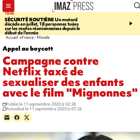
10:46
13:49
SÉCURITÉ ROUTIÈRE
Un motard
JUSTICE
Violences sexu
décède en juillet, 18 personnes tuées
mineurs - un courrier d
sur les routes réunionnaises depuis le
pointe les défaillances 
début de l'année
Accueil
France - Monde
Appel au boycott
Campagne contre
Netflix taxé de
sexualiser des enfants
avec le film "Mignonnes"
Publié le 11 septembre 2020 à 02:28
Actualisé le 11 septembre 2020 à 07:26