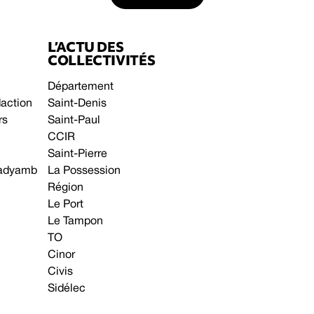
L’ACTU DES
COLLECTIVITÉS
Département
daction
Saint-Denis
rs
Saint-Paul
CCIR
Saint-Pierre
 gadyamb
La Possession
Région
Le Port
Le Tampon
TO
Cinor
Civis
Sidélec