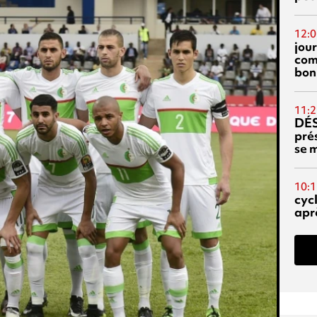
12:0
jou
com
bon
11:2
DÉS
prés
se m
10:1
cyc
aprè