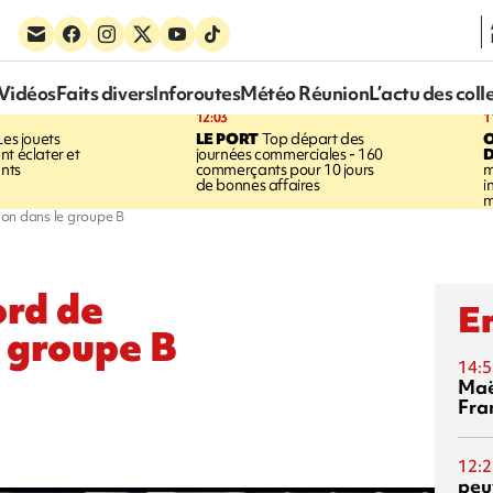
Vidéos
Faits divers
Inforoutes
Météo Réunion
L’actu des coll
12:03
1
es jouets
LE PORT
Top départ des
nt éclater et
journées commerciales - 160
D
ants
commerçants pour 10 jours
m
de bonnes affaires
i
m
tion dans le groupe B
ord de
En
e groupe B
14:5
Maë
Fra
12:2
peuv