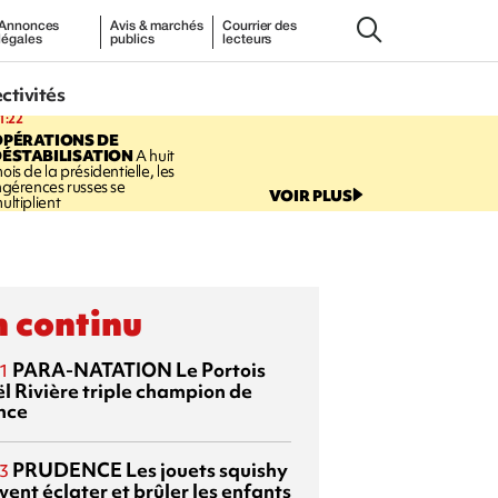
Annonces
Avis & marchés
Courrier des
légales
publics
lecteurs
ectivités
1:22
OPÉRATIONS DE
ÉSTABILISATION
A huit
ois de la présidentielle, les
ngérences russes se
VOIR PLUS
ultiplient
 continu
PARA-NATATION
Le Portois
1
l Rivière triple champion de
nce
PRUDENCE
Les jouets squishy
3
ent éclater et brûler les enfants