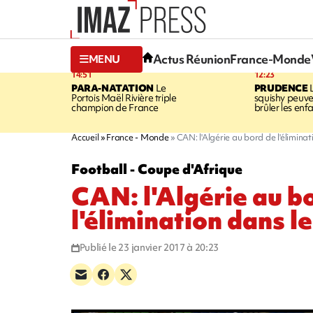
Actus Réunion
France-Monde
MENU
14:51
12:23
PARA-NATATION
Le
PRUDENCE
L
Portois Maël Rivière triple
squishy peuve
champion de France
brûler les enf
Accueil
France - Monde
CAN: l'Algérie au bord de l'élimina
Football - Coupe d'Afrique
CAN: l'Algérie au b
l'élimination dans l
Publié le 23 janvier 2017 à 20:23