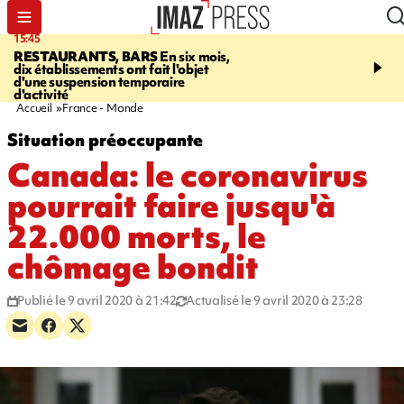
15:45
17:17
RESTAURANTS, BARS
En six mois,
"LE DERNIER REFUG
dix établissements ont fait l'objet
Angeles, un homme vit 
d'une suspension temporaire
panneau publicitaire po
d'activité
promouvoir un film Netf
Accueil
France - Monde
Situation préoccupante
Canada: le coronavirus
pourrait faire jusqu'à
22.000 morts, le
chômage bondit
Publié le 9 avril 2020 à 21:42
Actualisé le 9 avril 2020 à 23:28