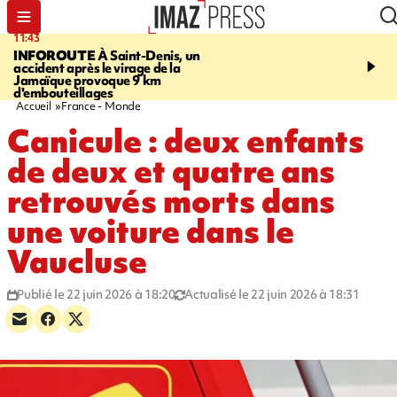
11:43
16:35
INFOROUTE
À Saint-Denis, un
PITON DE LA FOURN
accident après le virage de la
gendarmes évacuent un
Jamaïque provoque 9 km
randonneuse blessée, d
d'embouteillages
conditions météorologiqu
Accueil
France - Monde
Canicule : deux enfants
de deux et quatre ans
retrouvés morts dans
une voiture dans le
Vaucluse
Publié le 22 juin 2026 à 18:20
Actualisé le 22 juin 2026 à 18:31