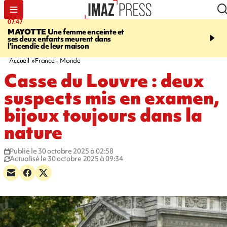
07:47
10:48
MAYOTTE
Une femme enceinte et
MALAISE
L'acteur fran
ses deux enfants meurent dans
Christophe Lambert s'e
l'incendie de leur maison
pleine séance de dédica
Etats-Unis. Vidéo sur no
Accueil
France - Monde
Casse du Louvre : deux
suspects mis en examen,
bijoux toujours dans la
nature
Publié le 30 octobre 2025 à 02:58
Actualisé le 30 octobre 2025 à 09:34