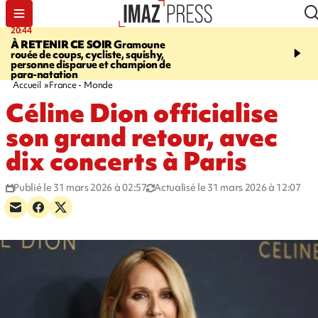
20:44
06:04
À RETENIR CE SOIR
Gramoune
SANTÉ
A La Réunion, à
rouée de coups, cycliste, squishy,
précarité, les femmes on
personne disparue et champion de
plus de risque de perdre
para-natation
que les mères de l'Hexa
Accueil
France - Monde
Céline Dion officialise
son grand retour, avec
dix concerts à Paris
Publié le 31 mars 2026 à 02:57
Actualisé le 31 mars 2026 à 12:07