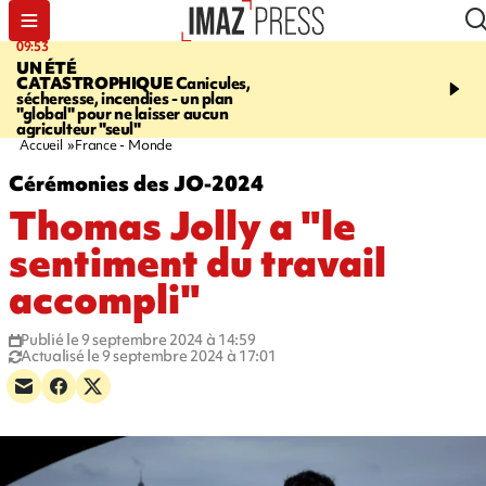
09:53
12:03
UN ÉTÉ
LE PORT
Top départ de
CATASTROPHIQUE
Canicules,
commerciales - 160 co
sécheresse, incendies - un plan
pour 10 jours de bonnes 
"global" pour ne laisser aucun
agriculteur "seul"
Accueil
France - Monde
Cérémonies des JO-2024
Thomas Jolly a "le
sentiment du travail
accompli"
Publié le 9 septembre 2024 à 14:59
Actualisé le 9 septembre 2024 à 17:01