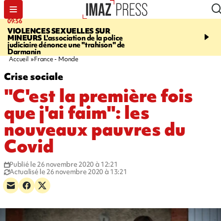
09:56
12:19
VIOLENCES SEXUELLES SUR
SAINT-DENIS
Un hom
MINEURS
L'association de la police
grièvement blessé à cou
judiciaire dénonce une "trahison" de
bouteille dans une baga
Darmanin
Accueil
France - Monde
Crise sociale
"C'est la première fois
que j'ai faim": les
nouveaux pauvres du
Covid
Publié le 26 novembre 2020 à 12:21
Actualisé le 26 novembre 2020 à 13:21