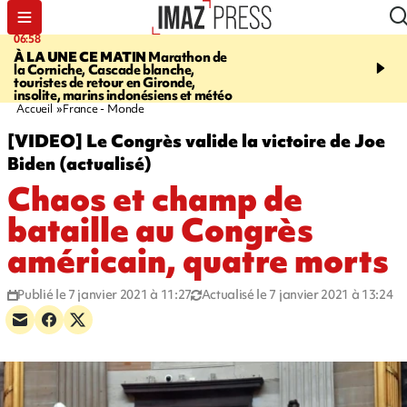
06:58
09:14
À LA UNE CE MATIN
Marathon de
GIRONDE
Retour timid
la Corniche, Cascade blanche,
touristes au Porge, enco
touristes de retour en Gironde,
par le mégafeu
insolite, marins indonésiens et météo
Accueil
France - Monde
[VIDEO] Le Congrès valide la victoire de Joe
Biden (actualisé)
Chaos et champ de
bataille au Congrès
américain, quatre morts
Publié le 7 janvier 2021 à 11:27
Actualisé le 7 janvier 2021 à 13:24