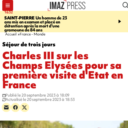
16:32
21:08
SAINT-PIERRE
Un homme de 23
MONDE
Arabie saoudit
ans mis en examen et placé en
et Turquie scellent un p
détention après la mort d'une
défense en pleine guerr
gramoune de 84 ans
Orient
Accueil
France - Monde
Séjour de trois jours
Charles III sur les
Champs Elysées pour sa
première visite d'Etat en
France
Publié le 20 septembre 2023 à 18:09
Actualisé le 20 septembre 2023 à 18:53