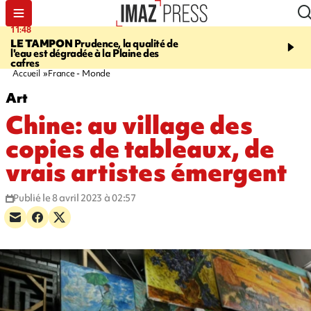
11:48
12:48
LE TAMPON
Prudence, la qualité de
SAINT-PAUL
Nouvelle 
l'eau est dégradée à la Plaine des
Cap Lahoussaye du 10 a
cafres
Accueil
France - Monde
Art
Chine: au village des
copies de tableaux, de
vrais artistes émergent
Publié le 8 avril 2023 à 02:57