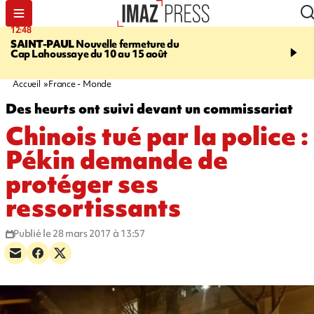
12:48
14:23
SAINT-PAUL
Nouvelle fermeture du
AFRIQUE DU SUD
Aprè
Cap Lahoussaye du 10 au 15 août
massif de migrants, la p
main-d'œuvre dans la na
ciel
Accueil
France - Monde
Des heurts ont suivi devant un commissariat
Chinois tué par la police :
Pékin demande de
protéger ses
ressortissants
Publié le 28 mars 2017 à 13:57