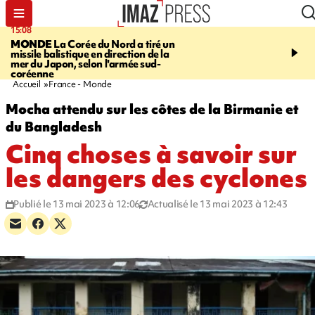
15:08
17:24
MONDE
La Corée du Nord a tiré un
SAINT-PAUL
Le Cap L
missile balistique en direction de la
est rouvert à la circulat
mer du Japon, selon l'armée sud-
coréenne
Accueil
France - Monde
Mocha attendu sur les côtes de la Birmanie et
du Bangladesh
Cinq choses à savoir sur
les dangers des cyclones
Publié le 13 mai 2023 à 12:06
Actualisé le 13 mai 2023 à 12:43