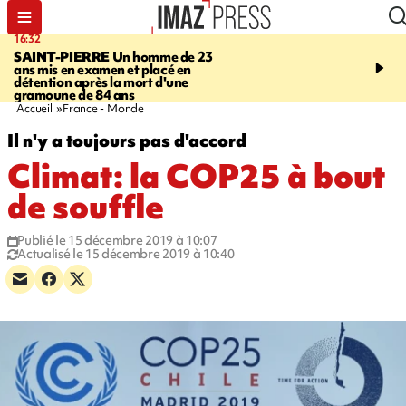
16:32
21:08
SAINT-PIERRE
Un homme de 23
MONDE
Arabie saoudit
ans mis en examen et placé en
et Turquie scellent un p
détention après la mort d'une
défense en pleine guerr
gramoune de 84 ans
Orient
Accueil
France - Monde
Il n'y a toujours pas d'accord
Climat: la COP25 à bout
de souffle
Publié le 15 décembre 2019 à 10:07
Actualisé le 15 décembre 2019 à 10:40