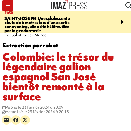
19:05
20:44
SAINT-JOSEPH
Une adolescente
À RETENIR CE SOIR
G
chute de 6 mètres lors d'une sortie
rouée de coups, cycliste,
cannyoning, elle a été hélitreuillée
personne disparue et c
par la gendarmerie
para-natation
Accueil
France - Monde
Extraction par robot
Colombie: le trésor du
légendaire galion
espagnol San José
bientôt remonté à la
surface
Publié le 23 février 2024 à 20:09
Actualisé le 23 février 2024 à 20:15