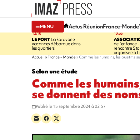
Actus Réunion
France-Monde
MENU
12:10
10:33
LE PORT
La karavane
ASSOCIATI
vacances débarque dans
de l’enfance -
les quartiers
rencontre Sto
organisée à L
Accueil
France - Monde
Comme les humains, les ouistitis 
Selon une étude
Comme les humains, 
se donnent des nom
Publié le 15 septembre 2024 à 02:57