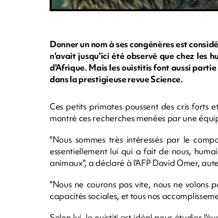
Donner un nom à ses congénères est considé
n'avait jusqu'ici été observé que chez les 
d'Afrique. Mais les ouistitis font aussi parti
dans la prestigieuse revue Science.
Ces petits primates poussent des cris forts et
montré ces recherches menées par une équip
"Nous sommes très intéressés par le compo
essentiellement lui qui a fait de nous, humai
animaux", a déclaré à l'AFP David Omer, auteu
"Nous ne courons pas vite, nous ne volons p
capacités sociales, et tous nos accomplissemen
Selon lui, le ouistiti est idéal pour étudier 