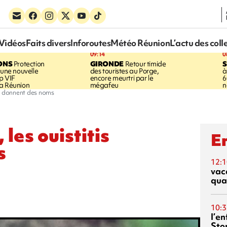
Vidéos
Faits divers
Inforoutes
Météo Réunion
L’actu des coll
09:14
0
ONS
Protection
GIRONDE
Retour timide
 une nouvelle
des touristes au Porge,
à
p VIF
encore meurtri par le
6
a Réunion
mégafeu
n
se donnent des noms
les ouistitis
En
s
12:1
vac
qua
10:3
l’e
Sto