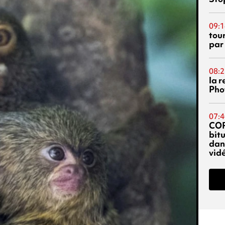
09:1
tou
par
08:2
la 
Phot
07:4
CO
bitu
dans
vidé