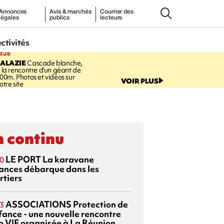
Annonces
Avis & marchés
Courrier des
légales
publics
lecteurs
ectivités
8:26
SALAZIE
Cascade blanche,
 la rencontre d'un géant de
00m. Photos et vidéos sur
VOIR PLUS
otre site
 continu
LE PORT
La karavane
0
ances débarque dans les
rtiers
ASSOCIATIONS
Protection de
3
nfance - une nouvelle rencontre
p VIF organisée à La Réunion