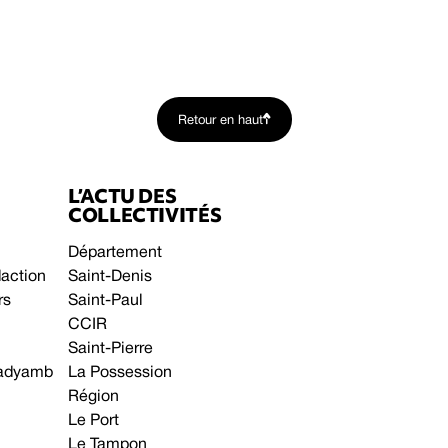
Retour en haut
L’ACTU DES
COLLECTIVITÉS
Département
daction
Saint-Denis
rs
Saint-Paul
CCIR
Saint-Pierre
 gadyamb
La Possession
Région
Le Port
Le Tampon