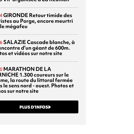
GIRONDE
Retour timide des
4
ristes au Porge, encore meurtri
 le mégafeu
SALAZIE
Cascade blanche, à
6
rencontre d'un géant de 600m.
os et vidéos sur notre site
MARATHON DE LA
0
RNICHE
1.300 coureurs sur le
me, la route du littoral fermée
 le sens nord - ouest. Photos et
os sur notre site
PLUS D’INFOS