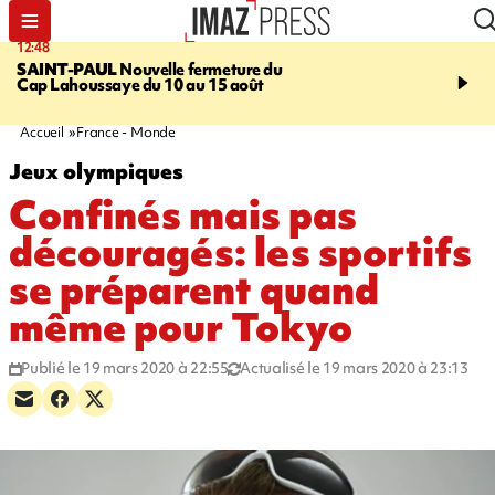
12:48
14:23
SAINT-PAUL
Nouvelle fermeture du
AFRIQUE DU SUD
Aprè
Cap Lahoussaye du 10 au 15 août
massif de migrants, la p
main-d'œuvre dans la na
ciel
Accueil
France - Monde
Jeux olympiques
Confinés mais pas
découragés: les sportifs
se préparent quand
même pour Tokyo
Publié le 19 mars 2020 à 22:55
Actualisé le 19 mars 2020 à 23:13