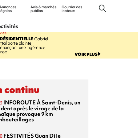
Annonces
Avis & marchés
Courrier des
légales
publics
lecteurs
ectivités
9:25
RÉSIDENTIELLE
Gabriel
ttal porte plainte,
énonçant une ingérence
usse
VOIR PLUS
 continu
INFOROUTE
À Saint-Denis, un
3
dent après le virage de la
aïque provoque 9 km
mbouteillages
FESTIVITÉS
Guan Di
le
0