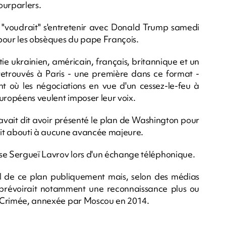
pourparlers.
l "voudrait" s'entretenir avec Donald Trump samedi
x pour les obsèques du pape François.
ie ukrainien, américain, français, britannique et un
 retrouvés à Paris - une première dans ce format -
 où les négociations en vue d'un cessez-le-feu à
 Européens veulent imposer leur voix.
avait dit avoir présenté le plan de Washington pour
vait abouti à aucune avancée majeure.
usse Sergueï Lavrov lors d'un échange téléphonique.
ail de ce plan publiquement mais, selon des médias
 prévoirait notamment une reconnaissance plus ou
la Crimée, annexée par Moscou en 2014.