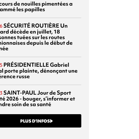
cours de nouilles pimentées a
lammé les papilles
SÉCURITÉ ROUTIÈRE
Un
6
ard décède en juillet, 18
sonnes tuées sur les routes
nionnaises depuis le début de
nnée
PRÉSIDENTIELLE
Gabriel
5
al porte plainte, dénonçant une
érence russe
SAINT-PAUL
Jour de Sport
3
té 2026 - bouger, s’informer et
ndre soin de sa santé
PLUS D’INFOS