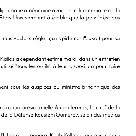
la diplomatie américaine avait brandi la menace de la
Etats-Unis venaient à établir que la paix "n'est pas
s nous voulons régler ça rapidement", avait pour sa
 Kallas a cependant estimé mardi dans un entretien
ilisé "tous les outils" à leur disposition pour faire
nent sous les auspices du ministre britannique des
stration présidentielle Andriï Iermak, le chef de la
tre de la Défense Roustem Oumerov, selon des médias
 l'Ukraine, le général Keith Kellogg, qui participera