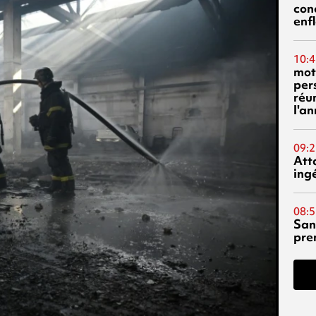
con
enf
10:4
mot
per
réu
l'a
09:2
Att
ing
08:5
San
pre