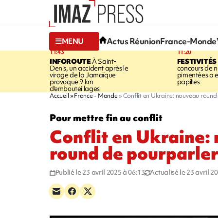
Actus Réunion
France-Monde
MENU
11:43
11:20
INFOROUTE
À Saint-
FESTIVITÉS
Denis, un accident après le
concours de no
virage de la Jamaïque
pimentées a 
provoque 9 km
papilles
d'embouteillages
Accueil
France - Monde
Conflit en Ukraine: nouveau round
Pour mettre fin au conflit
Conflit en Ukraine:
round de pourparler
Publié le 23 avril 2025 à 06:13
Actualisé le 23 avril 2