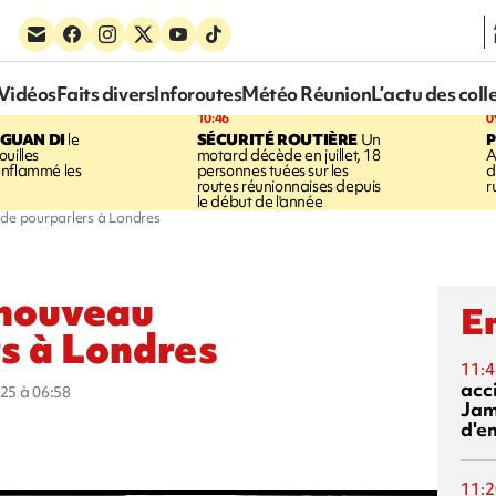
Vidéos
Faits divers
Inforoutes
Météo Réunion
L’actu des coll
10:46
0
GUAN DI
le
SÉCURITÉ ROUTIÈRE
Un
P
uilles
motard décède en juillet, 18
A
enflammé les
personnes tuées sur les
d
routes réunionnaises depuis
r
le début de l'année
 de pourparlers à Londres
 nouveau
En
s à Londres
11:4
acci
025 à 06:58
Jam
d'e
11:2