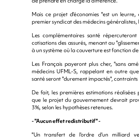
de prendre en charge la différence.
Mais ce projet d'économies "est un leurre
premier syndicat des médecins généralistes
Les complémentaires santé répercuteront 
cotisations des assurés, menant au "glissemen
à un système où la couverture est fonction de l
Les Français payeront plus cher, "sans améli
médecins UFML-S, rappelant en outre que l
santé seront "durement impactés", contraints
De fait, les premières estimations réalisée
que le projet du gouvernement devrait pro
3%, selon les hypothèses retenues.
- "Aucun effet redistributif" -
"Un transfert de l'ordre d'un milliard v