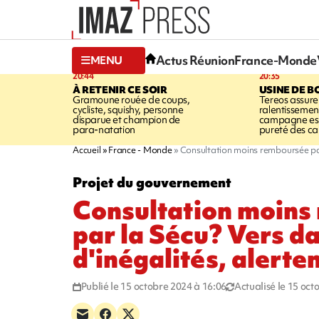
Actus Réunion
France-Monde
MENU
20:44
20:35
À RETENIR CE SOIR
USINE DE B
Gramoune rouée de coups,
Tereos assure
cycliste, squishy, personne
ralentissemen
disparue et champion de
campagne est l
para-natation
pureté des c
Accueil
France - Monde
Consultation moins remboursée par
Projet du gouvernement
Consultation moins
par la Sécu? Vers d
d'inégalités, alerte
Publié le 15 octobre 2024 à 16:06
Actualisé le 15 oct