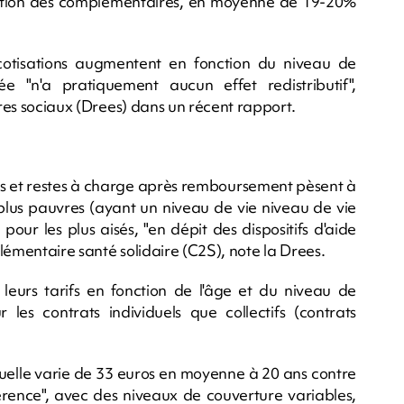
de gestion des complémentaires, en moyenne de 19-20%
cotisations augmentent en fonction du niveau de
e "n'a pratiquement aucun effet redistributif",
ères sociaux (Drees) dans un récent rapport.
es et restes à charge après remboursement pèsent à
us pauvres (ayant un niveau de vie niveau de vie
our les plus aisés, "en dépit des dispositifs d'aide
lémentaire santé solidaire (C2S), note la Drees.
 leurs tarifs en fonction de l'âge et du niveau de
 les contrats individuels que collectifs (contrats
nsuelle varie de 33 euros en moyenne à 20 ans contre
érence", avec des niveaux de couverture variables,