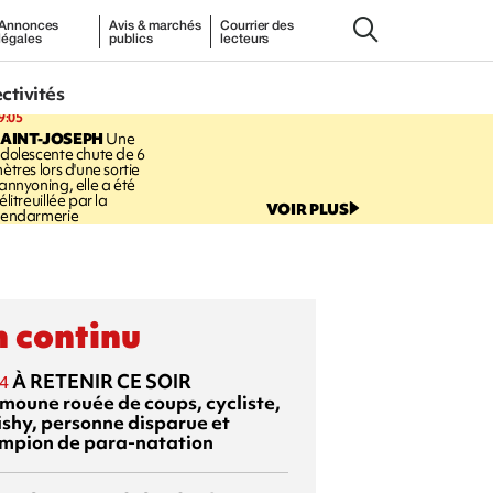
Annonces
Avis & marchés
Courrier des
légales
publics
lecteurs
ectivités
9:05
AINT-JOSEPH
Une
dolescente chute de 6
ètres lors d'une sortie
annyoning, elle a été
élitreuillée par la
VOIR PLUS
endarmerie
 continu
À RETENIR CE SOIR
4
moune rouée de coups, cycliste,
ishy, personne disparue et
mpion de para-natation