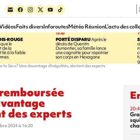
Vidéos
Faits divers
Inforoutes
Météo Réunion
L’actu des coll
19:49
1
OIS-ROUGE
PORTÉ DISPARU
Après le
S
 que le
décès de Quentin
a
t de la
Dumontier, sa famille lance
m
ié à la faible
une cagnotte pour rapatrier
c
annes
son corps en Hexagone
h
g
 la Sécu? Vers davantage d'inégalités, alertent des experts
 remboursée
En
avantage
20:4
nt des experts
Gra
squ
cha
obre 2024 à 16:20