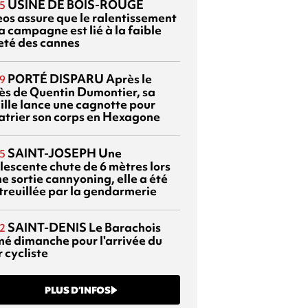
USINE DE BOIS-ROUGE
5
eos assure que le ralentissement
a campagne est lié à la faible
eté des cannes
PORTÉ DISPARU
Après le
9
ès de Quentin Dumontier, sa
ille lance une cagnotte pour
atrier son corps en Hexagone
SAINT-JOSEPH
Une
5
lescente chute de 6 mètres lors
e sortie cannyoning, elle a été
itreuillée par la gendarmerie
SAINT-DENIS
Le Barachois
2
mé dimanche pour l'arrivée du
 cycliste
PLUS D’INFOS