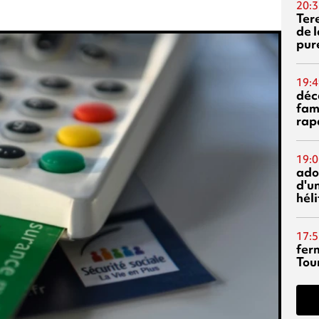
20:3
Ter
de l
pur
19:4
déc
fam
rap
19:0
ado
d'un
hél
17:5
fer
Tour