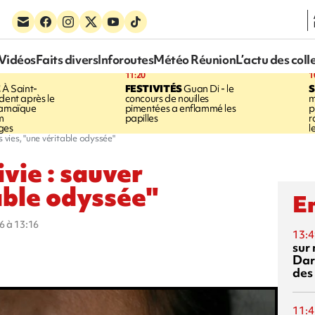
Vidéos
Faits divers
Inforoutes
Météo Réunion
L’actu des coll
11:20
1
E
À Saint-
FESTIVITÉS
Guan Di - le
S
dent après le
concours de nouilles
m
Jamaïque
pimentées a enflammé les
p
m
papilles
r
ges
l
s vies, "une véritable odyssée"
vie : sauver
table odyssée"
En
6 à 13:16
13:4
sur 
Dar
des
11:4