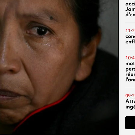
acci
Jam
d'e
11:2
con
enf
10:4
mot
per
réu
l'a
09:2
Att
ing