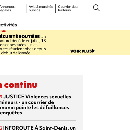
Annonces
Avis & marchés
Courrier des
légales
publics
lecteurs
ectivités
0:46
ÉCURITÉ ROUTIÈRE
Un
otard décède en juillet, 18
ersonnes tuées sur les
outes réunionnaises depuis
VOIR PLUS
e début de l'année
 continu
JUSTICE
Violences sexuelles
9
mineurs - un courrier de
manin pointe les défaillances
 enquêtes
INFOROUTE
À Saint-Denis, un
3