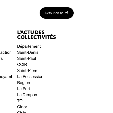
Retour en haut
L’ACTU DES
COLLECTIVITÉS
Département
daction
Saint-Denis
rs
Saint-Paul
CCIR
Saint-Pierre
 gadyamb
La Possession
Région
Le Port
Le Tampon
TO
Cinor