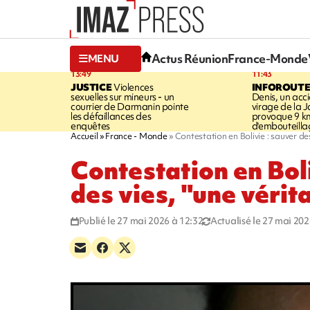
Actus Réunion
France-Monde
MENU
13:49
11:43
JUSTICE
Violences
INFOROUT
sexuelles sur mineurs - un
Denis, un acci
courrier de Darmanin pointe
virage de la 
les défaillances des
provoque 9 k
enquêtes
d'embouteilla
Accueil
France - Monde
Contestation en Bolivie : sauver de
Contestation en Boli
des vies, "une véri
Publié le 27 mai 2026 à 12:32
Actualisé le 27 mai 202