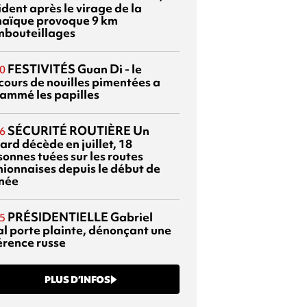
dent après le virage de la
aïque provoque 9 km
mbouteillages
FESTIVITÉS
Guan Di - le
0
cours de nouilles pimentées a
lammé les papilles
SÉCURITÉ ROUTIÈRE
Un
6
ard décède en juillet, 18
sonnes tuées sur les routes
nionnaises depuis le début de
nnée
PRÉSIDENTIELLE
Gabriel
5
al porte plainte, dénonçant une
érence russe
PLUS D’INFOS