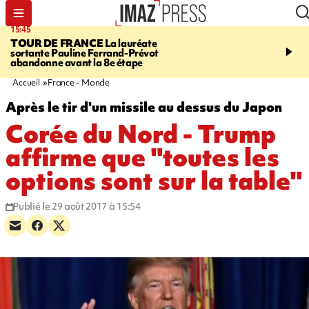
15:45
20:17
TOUR DE FRANCE
La lauréate
À RETENIR CE SOIR
Sé
sortante Pauline Ferrand-Prévot
routière, concours de nou
abandonne avant la 8e étape
du littoral fermée, courr
Darmanin et évacuation
Accueil
France - Monde
Après le tir d'un missile au dessus du Japon
Corée du Nord - Trump
affirme que "toutes les
options sont sur la table"
Publié le 29 août 2017 à 15:54