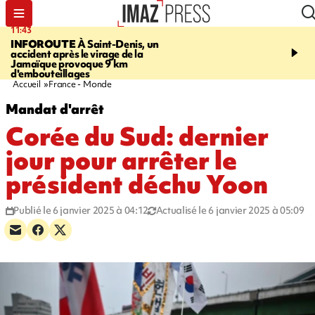
11:43
16:35
INFOROUTE
À Saint-Denis, un
PITON DE LA FOURN
accident après le virage de la
gendarmes évacuent un
Jamaïque provoque 9 km
randonneuse blessée, d
d'embouteillages
conditions météorologiqu
Accueil
France - Monde
Mandat d'arrêt
Corée du Sud: dernier
jour pour arrêter le
président déchu Yoon
Publié le 6 janvier 2025 à 04:12
Actualisé le 6 janvier 2025 à 05:09