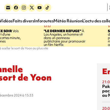
Vidéos
Faits divers
Inforoutes
Météo Réunion
L’actu des coll
17:17
1
CE SOIR
Vols
"LE DERNIER REFUGE"
À
S
rt d'une
Los Angeles, un homme vit
d
cottes minute,
dans un panneau
p
unes
publicitaire pour promouvoir
m
un film Netflix
a
 sceller le sort de Yoon au plus vite
nnelle
En
 sort de Yoon
21:0
Pak
pac
au 
décembre 2024 à 15:33
20:0