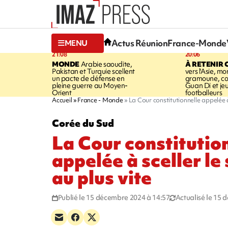
Actus Réunion
France-Monde
MENU
21:08
20:06
MONDE
Arabie saoudite,
À RETENIR 
Pakistan et Turquie scellent
vers l'Asie, mo
un pacte de défense en
gramoune, co
pleine guerre au Moyen-
Guan Di et je
Orient
footballeurs
Accueil
France - Monde
La Cour constitutionnelle appelée à
Corée du Sud
La Cour constitutio
appelée à sceller le
au plus vite
Publié le 15 décembre 2024 à 14:57
Actualisé le 15 