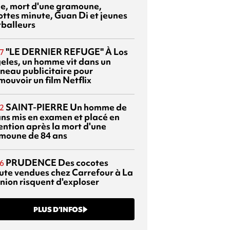
sie, mort d'une gramoune,
ottes minute, Guan Di et jeunes
tballeurs
"LE DERNIER REFUGE"
À Los
7
eles, un homme vit dans un
neau publicitaire pour
mouvoir un film Netflix
SAINT-PIERRE
Un homme de
2
ans mis en examen et placé en
ention après la mort d'une
moune de 84 ans
PRUDENCE
Des cocotes
6
ute vendues chez Carrefour à La
nion risquent d'exploser
PLUS D’INFOS