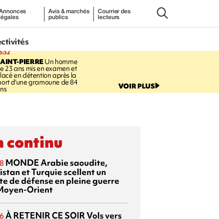
Annonces
Avis & marchés
Courrier des
légales
publics
lecteurs
ectivités
6:32
AINT-PIERRE
Un homme
e 23 ans mis en examen et
lacé en détention après la
ort d'une gramoune de 84
VOIR PLUS
ns
 continu
MONDE
Arabie saoudite,
8
istan et Turquie scellent un
te de défense en pleine guerre
Moyen-Orient
À RETENIR CE SOIR
Vols vers
6