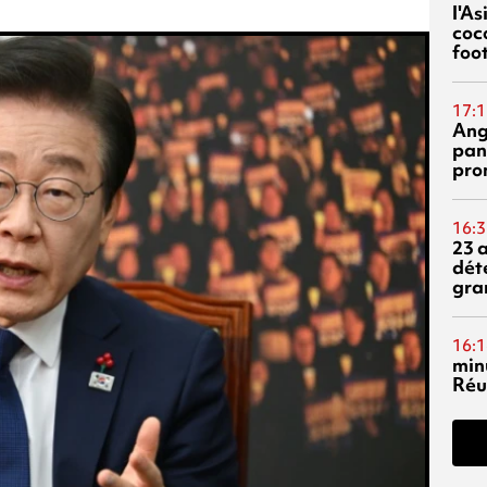
l'A
coc
foo
17:1
Ang
pan
pro
16:3
23 
dét
gra
16:1
min
Réu