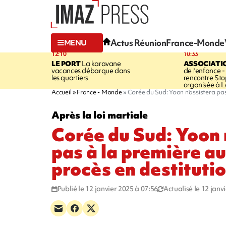
Actus Réunion
France-Monde
MENU
12:10
10:33
LE PORT
La karavane
ASSOCIATI
vacances débarque dans
de l’enfance -
les quartiers
rencontre Sto
organisée à L
Accueil
France - Monde
Corée du Sud: Yoon n'assistera pas
Après la loi martiale
Corée du Sud: Yoon 
pas à la première a
procès en destituti
Publié le 12 janvier 2025 à 07:56
Actualisé le 12 janv