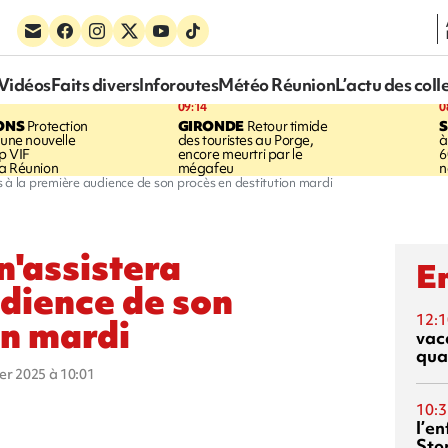
Vidéos
Faits divers
Inforoutes
Météo Réunion
L’actu des coll
09:14
0
ONS
Protection
GIRONDE
Retour timide
 une nouvelle
des touristes au Porge,
à
p VIF
encore meurtri par le
6
a Réunion
mégafeu
n
 à la première audience de son procès en destitution mardi
n'assistera
En
udience de son
12:1
on mardi
vac
qua
ier 2025 à 10:01
10:3
l’e
Sto