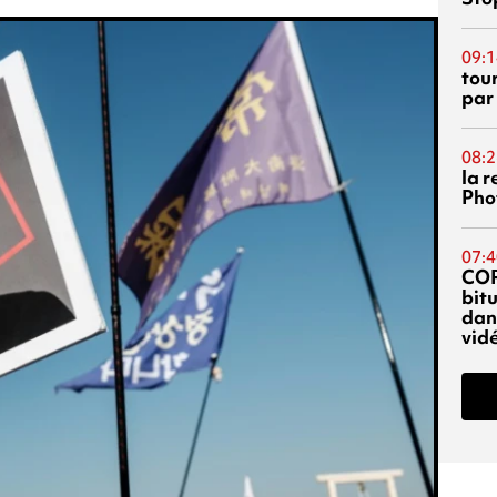
09:1
tou
par
08:2
la 
Phot
07:4
CO
bitu
dans
vidé