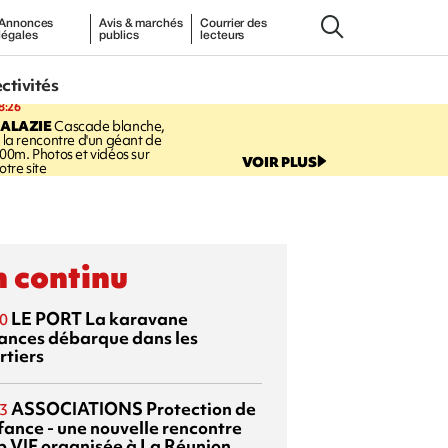
Annonces
Avis & marchés
Courrier des
légales
publics
lecteurs
ectivités
8:26
SALAZIE
Cascade blanche,
 la rencontre d'un géant de
00m. Photos et vidéos sur
VOIR PLUS
otre site
 continu
LE PORT
La karavane
0
ances débarque dans les
rtiers
ASSOCIATIONS
Protection de
3
nfance - une nouvelle rencontre
p VIF organisée à La Réunion