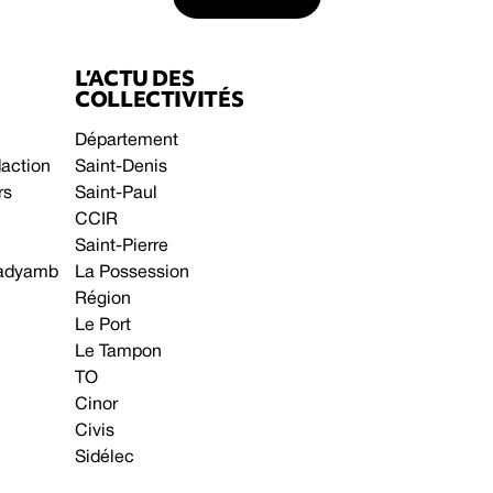
L’ACTU DES
COLLECTIVITÉS
Département
daction
Saint-Denis
rs
Saint-Paul
CCIR
Saint-Pierre
 gadyamb
La Possession
Région
Le Port
Le Tampon
TO
Cinor
Civis
Sidélec