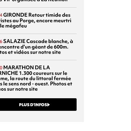
GIRONDE
Retour timide des
4
ristes au Porge, encore meurtri
 le mégafeu
SALAZIE
Cascade blanche, à
6
rencontre d'un géant de 600m.
os et vidéos sur notre site
MARATHON DE LA
0
RNICHE
1.300 coureurs sur le
me, la route du littoral fermée
 le sens nord - ouest. Photos et
os sur notre site
PLUS D’INFOS