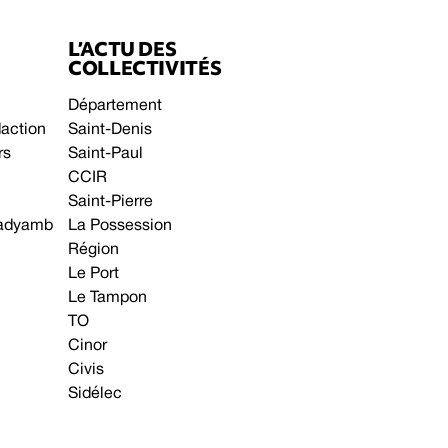
L’ACTU DES
COLLECTIVITÉS
Département
daction
Saint-Denis
rs
Saint-Paul
CCIR
Saint-Pierre
 gadyamb
La Possession
Région
Le Port
Le Tampon
TO
Cinor
Civis
Sidélec