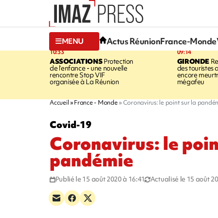
Actus Réunion
France-Monde
MENU
10:33
09:14
ASSOCIATIONS
Protection
GIRONDE
Re
de l’enfance - une nouvelle
des touristes 
rencontre Stop VIF
encore meurtri
organisée à La Réunion
mégafeu
Accueil
France - Monde
Coronavirus: le point sur la pandé
Covid-19
Coronavirus: le poin
pandémie
Publié le 15 août 2020 à 16:41
Actualisé le 15 août 2