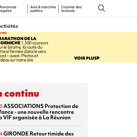
Annonces
Avis & marchés
Courrier des
légales
publics
lecteurs
ectivités
7:40
MARATHON DE LA
CORNICHE
1.300 coureurs
ur le bitume, la route du
ittoral fermée dans le sens
ord - ouest. Photos et
VOIR PLUS
idéos sur notre site
 continu
ASSOCIATIONS
Protection de
3
nfance - une nouvelle rencontre
p VIF organisée à La Réunion
GIRONDE
Retour timide des
4