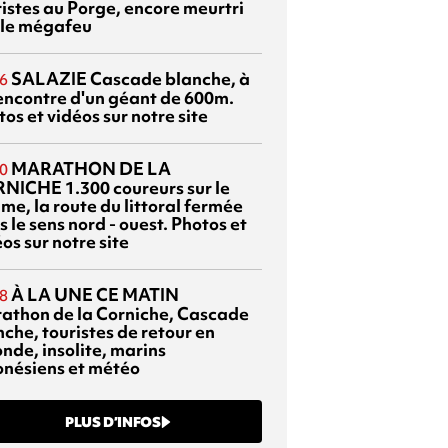
ristes au Porge, encore meurtri
 le mégafeu
SALAZIE
Cascade blanche, à
6
rencontre d'un géant de 600m.
os et vidéos sur notre site
MARATHON DE LA
0
RNICHE
1.300 coureurs sur le
me, la route du littoral fermée
 le sens nord - ouest. Photos et
os sur notre site
À LA UNE CE MATIN
8
athon de la Corniche, Cascade
che, touristes de retour en
nde, insolite, marins
onésiens et météo
PLUS D’INFOS