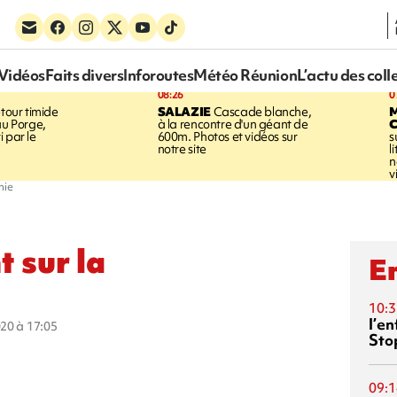
Vidéos
Faits divers
Inforoutes
Météo Réunion
L’actu des coll
08:26
0
tour timide
SALAZIE
Cascade blanche,
au Porge,
à la rencontre d'un géant de
 par le
600m. Photos et vidéos sur
s
notre site
l
n
v
mie
t sur la
En
10:3
l’e
020 à 17:05
Sto
09:1