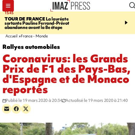
15:45
20:17
TOUR DE FRANCE
La lauréate
À RETENIR CE SOIR
Sé
sortante Pauline Ferrand-Prévot
routière, concours de nou
abandonne avant la 8e étape
du littoral fermée, courr
Darmanin et évacuation
Accueil
France - Monde
Rallyes automobiles
Coronavirus: les Grands
Prix de F1 des Pays-Bas,
d'Espagne et de Monaco
reportés
Publié le 19 mars 2020 à 20:34
Actualisé le 19 mars 2020 à 21:40