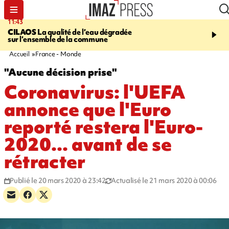
11:43
12:20
CILAOS
La qualité de l’eau dégradée
THAÏLANDE
Un adoles
sur l’ensemble de la commune
grands-parents puis six
dans son lycée
Accueil
France - Monde
"Aucune décision prise"
Coronavirus: l'UEFA
annonce que l'Euro
reporté restera l'Euro-
2020... avant de se
rétracter
Publié le 20 mars 2020 à 23:42
Actualisé le 21 mars 2020 à 00:06