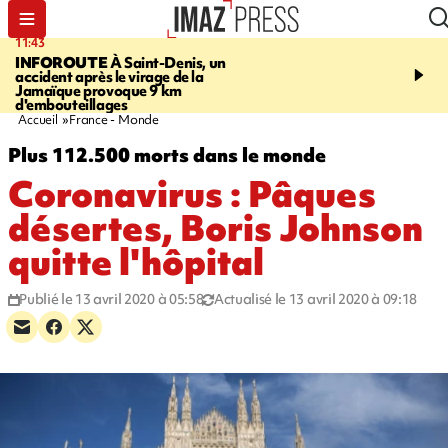
11:43
16:35
INFOROUTE
À Saint-Denis, un
PITON DE LA FOURN
accident après le virage de la
gendarmes évacuent un
Jamaïque provoque 9 km
randonneuse blessée, d
d'embouteillages
conditions météorologiqu
Accueil
France - Monde
Plus 112.500 morts dans le monde
Coronavirus : Pâques
désertes, Boris Johnson
quitte l'hôpital
Publié le 13 avril 2020 à 05:58
Actualisé le 13 avril 2020 à 09:18