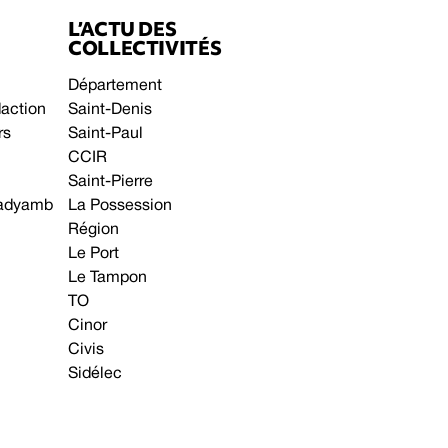
L’ACTU DES
COLLECTIVITÉS
Département
daction
Saint-Denis
rs
Saint-Paul
CCIR
Saint-Pierre
 gadyamb
La Possession
Région
Le Port
Le Tampon
TO
Cinor
Civis
Sidélec