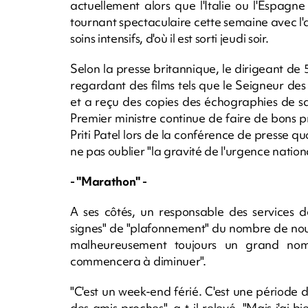
actuellement alors que l'Italie ou l'Espag
tournant spectaculaire cette semaine avec l'
soins intensifs, d'où il est sorti jeudi soir.
Selon la presse britannique, le dirigeant de 
regardant des films tels que le Seigneur d
et a reçu des copies des échographies de s
Premier ministre continue de faire de bons pro
Priti Patel lors de la conférence de presse
ne pas oublier "la gravité de l'urgence nationa
- "Marathon" -
A ses côtés, un responsable des services de
signes" de "plafonnement" du nombre de nouv
malheureusement toujours un grand nom
commencera à diminuer".
"C'est un week-end férié. C'est une période 
des amis proches", a-t-il relevé. "Mais j'ai 