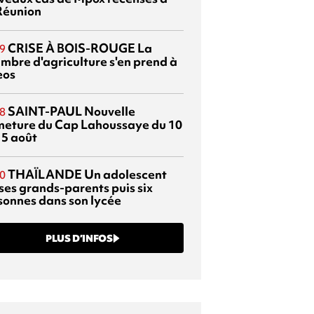
Réunion
CRISE À BOIS-ROUGE
La
9
mbre d'agriculture s'en prend à
eos
SAINT-PAUL
Nouvelle
8
meture du Cap Lahoussaye du 10
15 août
THAÏLANDE
Un adolescent
0
 ses grands-parents puis six
sonnes dans son lycée
PLUS D’INFOS