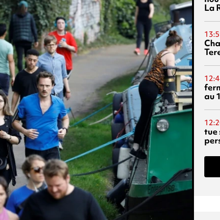
La 
13:5
Cha
Ter
12:4
fer
au 
12:2
tue
per