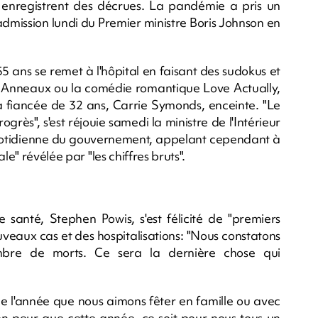
ne enregistrent des décrues. La pandémie a pris un
admission lundi du Premier ministre Boris Johnson en
55 ans se remet à l'hôpital en faisant des sudokus et
es Anneaux ou la comédie romantique Love Actually,
a fiancée de 32 ans, Carrie Symonds, enceinte. "Le
grès", s'est réjouie samedi la ministre de l'Intérieur
 quotidienne du gouvernement, appelant cependant à
le" révélée par "les chiffres bruts".
 santé, Stephen Powis, s'est félicité de "premiers
eaux cas et des hospitalisations: "Nous constatons
bre de morts. Ce sera la dernière chose qui
de l'année que nous aimons fêter en famille ou avec
bien peur que cette année, ce soit pour nous tous un