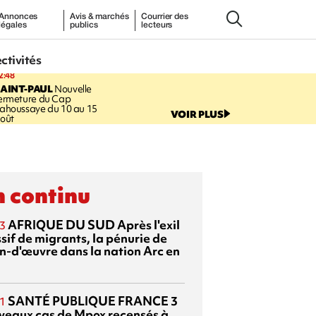
Annonces
Avis & marchés
Courrier des
légales
publics
lecteurs
ectivités
2:48
AINT-PAUL
Nouvelle
ermeture du Cap
ahoussaye du 10 au 15
VOIR PLUS
oût
 continu
AFRIQUE DU SUD
Après l'exil
3
sif de migrants, la pénurie de
n-d'œuvre dans la nation Arc en
SANTÉ PUBLIQUE FRANCE
3
1
veaux cas de Mpox recensés à