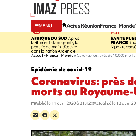
Actus Réunion
France-Monde
MENU
14:23
14:21
AFRIQUE DU SUD
Après
SANTÉ PUB
l'exil massif de migrants, la
FRANCE
3 no
pénurie de main-d'œuvre
Mpox recensé
dans la nation Arc en ciel
Accueil
France - Monde
Coronavirus: près de 10.000 mort
Epidémie de covid-19
Coronavirus: près 
morts au Royaume-
Publié le 11 avril 2020 à 21:42
Actualisé le 12 avril 2