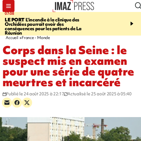
07:08
09:56
LE PORT
L'incendie à la clinique des
VIOLENCES SEXUELL
Orchidées pourrait avoir des
MINEURS
L'association 
conséquences pour les patients de La
judiciaire dénonce une "
Réunion
Darmanin
Accueil
France - Monde
Corps dans la Seine : le
suspect mis en examen
pour une série de quatre
meurtres et incarcéré
Publié le 24 août 2025 à 22:17
Actualisé le 25 août 2025 à 05:40