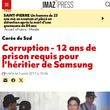
16:32
21:08
SAINT-PIERRE
Un homme de 23
MONDE
Arabie saoudit
ans mis en examen et placé en
et Turquie scellent un p
détention après la mort d'une
défense en pleine guerr
gramoune de 84 ans
Orient
Accueil
France - Monde
Corée du Sud
Corruption - 12 ans de
prison requis pour
l'héritier de Samsung
Publié le 7 août 2017 à 10:06