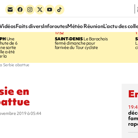
Vidéos
Faits divers
Inforoutes
Météo Réunion
L’actu des coll
17:52
1
EPH
Une
SAINT-DENIS
Le Barachois
S
hute de 6
fermé dimanche pour
L
une sortie
l'arrivée du Tour cycliste
c
le a été
ar la
la Serbie abattue
sie en
En
battue
19:4
déc
novembre 2019 à 05:44
fam
rap