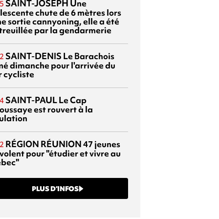
SAINT-JOSEPH
Une
5
lescente chute de 6 mètres lors
e sortie cannyoning, elle a été
itreuillée par la gendarmerie
SAINT-DENIS
Le Barachois
2
mé dimanche pour l'arrivée du
 cycliste
SAINT-PAUL
Le Cap
4
oussaye est rouvert à la
ulation
RÉGION RÉUNION
47 jeunes
2
volent pour "étudier et vivre au
bec"
PLUS D’INFOS