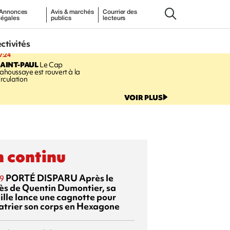
Annonces
Avis & marchés
Courrier des
légales
publics
lecteurs
ectivités
7:24
AINT-PAUL
Le Cap
ahoussaye est rouvert à la
irculation
VOIR PLUS
 continu
PORTÉ DISPARU
Après le
9
ès de Quentin Dumontier, sa
ille lance une cagnotte pour
atrier son corps en Hexagone