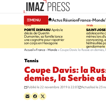
Actus Réunion
France-Monde
MENU
19:49
19:05
PORTÉ DISPARU
Après le
SAINT-JOS
décès de Quentin
adolescente c
Dumontier, sa famille lance
mètres lors d'
une cagnotte pour rapatrier
cannyoning, el
son corps en Hexagone
hélitreuillée p
gendarmerie
Accueil
France - Monde
Coupe Davis: la Russie en demies, 
Tennis
Coupe Davis: la Rus
demies, la Serbie a
Publié le 22 novembre 2019 à 22:07
Actualisé le 23 