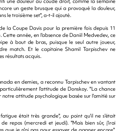
senti une douleur au coude droit, comme la semaine
ncore un geste brusque qui a provoqué la douleur,
s le troisième set", a-t-il ajouté.
s de la Coupe Davis pour la première fois depuis 11
ne. Cette année, en l'absence de Daniil Medvedev, ce
ipe à bout de bras, puisque le seul autre joueur,
dre match. Et le capitaine Shamil Tarpischev ne
es résultats acquis.
e Canada en demies, a reconnu Tarpischev en vantant
particulièrement l'attitude de Donskoy. "La chance
 notre attitude psychologique basée sur l'amitié sur
igue était très grande", au point qu'il ne s'était
e repos (mercredi et jeudi). "Mais bien sûr, j'irai
es que je n'ai pas pour essayer de gagner encore".