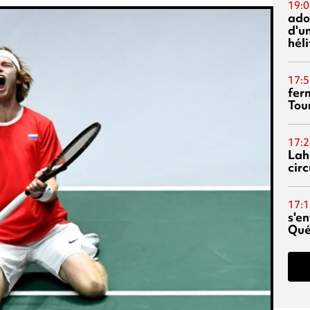
19:0
ado
d'un
hél
17:5
fer
Tour
17:2
Lah
circ
17:1
s'en
Qué