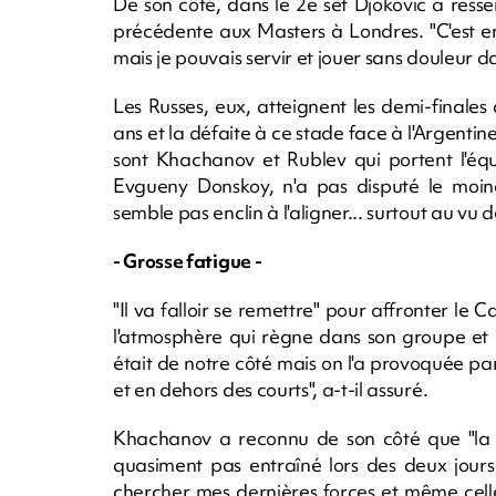
De son côté, dans le 2e set Djokovic a res
précédente aux Masters à Londres. "C'est e
mais je pouvais servir et jouer sans douleur dan
Les Russes, eux, atteignent les demi-finale
ans et la défaite à ce stade face à l'Argenti
sont Khachanov et Rublev qui portent l'équ
Evgueny Donskoy, n'a pas disputé le moin
semble pas enclin à l'aligner... surtout au vu d
- Grosse fatigue -
"Il va falloir se remettre" pour affronter l
l'atmosphère qui règne dans son groupe et 
était de notre côté mais on l'a provoquée par
et en dehors des courts", a-t-il assuré.
Khachanov a reconnu de son côté que "la fat
quasiment pas entraîné lors des deux jours d
chercher mes dernières forces et même cell