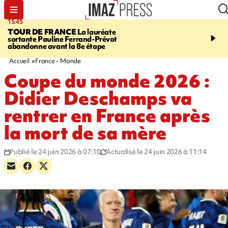
15:45
20:17
TOUR DE FRANCE
La lauréate
À RETENIR CE SOIR
Sé
sortante Pauline Ferrand-Prévot
routière, concours de nou
abandonne avant la 8e étape
du littoral fermée, courr
Darmanin et évacuation
Accueil
France - Monde
Coupe du monde 2026 :
Didier Deschamps va
rentrer en France après
la mort de sa mère
Publié le 24 juin 2026 à 07:10
Actualisé le 24 juin 2026 à 11:14