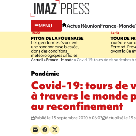
Actus Réunion
France-Monde
MENU
16:35
15:45
PITON DE LA FOURNAISE
TOUR DE F
Les gendarmes évacuent
lauréate sort
une randonneuse blessée,
Ferrand-Pré
dans des conditions
avant la 8e é
météorologiques difficiles
Accueil
France - Monde
Covid-19: tours de vis sanitaires 
Pandémie
Covid-19: tours de v
à travers le monde 
au reconfinement
Publié le 15 septembre 2020 à 06:03
Actualisé le 15