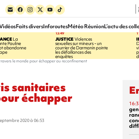
Vidéos
Faits divers
Inforoutes
Météo Réunion
L’actu des coll
13:49
1
RANCE
La
JUSTICE
Violences
ante Pauline
sexuelles sur mineurs - un
D
vot abandonne
courrier de Darmanin pointe
v
tape
les défaillances des
p
enquêtes
d
à travers le monde pour échapper au reconfinement
is sanitaires
En
pour échapper
16:3
gen
ran
con
 septembre 2020 à 06:53
diff