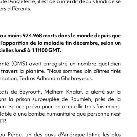
e l'Angleterre, il est déjà interdit depuis lundi de se
ers différents.
 au moins 924.968 morts dans le monde depuis que
 l'apparition de la maladie fin décembre, selon un
icielles lundi à 11H00 GMT.
anté (OMS) avait enregistré un nombre quotidien
ravers la planète. "Nous sommes loin d'êtres tirés
rganisation, Tedros Adhanom Ghebreyesus.
cats de Beyrouth, Melhem Khalaf, a alerté sur la
s la prison surpeuplée de Roumieh, près de la
un espace prévu pour en accueillir trois fois moins.
mblable à une bombe humanitaire que personne n'est
FP.
r au Pérou, un des pays d'Amérique latine les plus