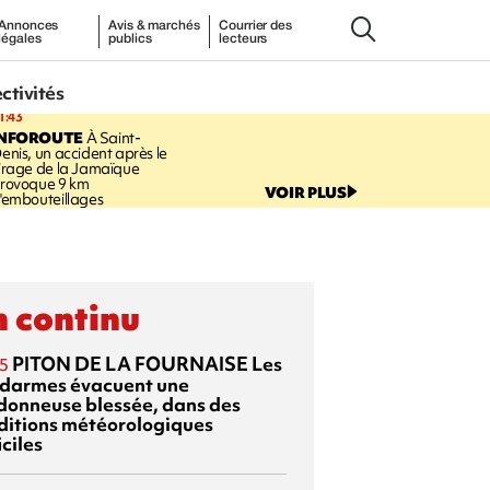
Annonces
Avis & marchés
Courrier des
légales
publics
lecteurs
ectivités
1:43
INFOROUTE
À Saint-
enis, un accident après le
irage de la Jamaïque
rovoque 9 km
VOIR PLUS
'embouteillages
 continu
PITON DE LA FOURNAISE
Les
5
darmes évacuent une
donneuse blessée, dans des
ditions météorologiques
iciles