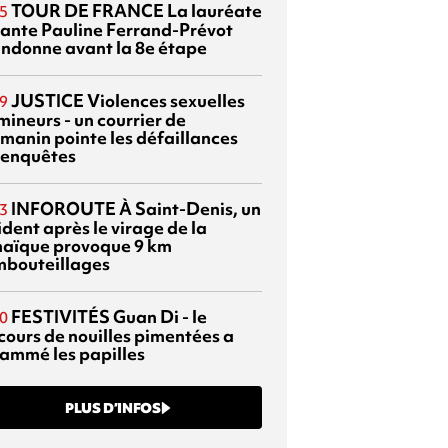
TOUR DE FRANCE
La lauréate
5
tante Pauline Ferrand-Prévot
ndonne avant la 8e étape
JUSTICE
Violences sexuelles
9
mineurs - un courrier de
manin pointe les défaillances
 enquêtes
INFOROUTE
À Saint-Denis, un
3
dent après le virage de la
aïque provoque 9 km
mbouteillages
FESTIVITÉS
Guan Di - le
0
cours de nouilles pimentées a
lammé les papilles
PLUS D’INFOS