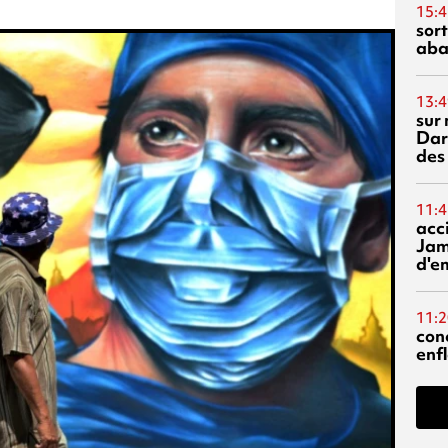
15:4
sor
aba
13:4
sur 
Dar
des
11:4
acci
Jam
d'e
11:2
con
enf