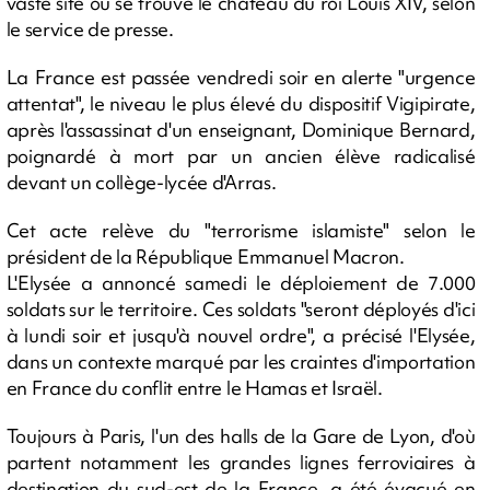
vaste site où se trouve le château du roi Louis XIV, selon
le service de presse.
La France est passée vendredi soir en alerte "urgence
attentat", le niveau le plus élevé du dispositif Vigipirate,
après l'assassinat d'un enseignant, Dominique Bernard,
poignardé à mort par un ancien élève radicalisé
devant un collège-lycée d'Arras.
Cet acte relève du "terrorisme islamiste" selon le
président de la République Emmanuel Macron.
L'Elysée a annoncé samedi le déploiement de 7.000
soldats sur le territoire. Ces soldats "seront déployés d'ici
à lundi soir et jusqu'à nouvel ordre", a précisé l'Elysée,
dans un contexte marqué par les craintes d'importation
en France du conflit entre le Hamas et Israël.
Toujours à Paris, l'un des halls de la Gare de Lyon, d'où
partent notamment les grandes lignes ferroviaires à
destination du sud-est de la France, a été évacué en