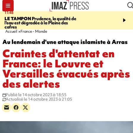
11:48
12:48
LE TAMPON
Prudence, la qualité de
SAINT-PAUL
Nouvelle 
l'eau est dégradée à la Plaine des
Cap Lahoussaye du 10 a
cafres
Accueil
France - Monde
Au lendemain d'une attaque islamiste à Arras
Craintes d'attentat en
France: le Louvre et
Versailles évacués après
des alertes
Publié le 14 octobre 2023 à 18:55
Actualisé le 14 octobre 2023 à 21:05