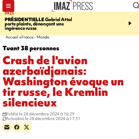
09:25
11:43
PRÉSIDENTIELLE
Gabriel Attal
INFOROUTE
À Saint-D
porte plainte, dénonçant une
accident après le virage 
ingérence russe
Jamaïque provoque 9 
d'embouteillages
Accueil
France - Monde
Tuant 38 personnes
Crash de l'avion
azerbaïdjanais:
Washington évoque un
tir russe, le Kremlin
silencieux
Publié le 28 décembre 2024 à 16:29
Actualisé le 28 décembre 2024 à 17:31