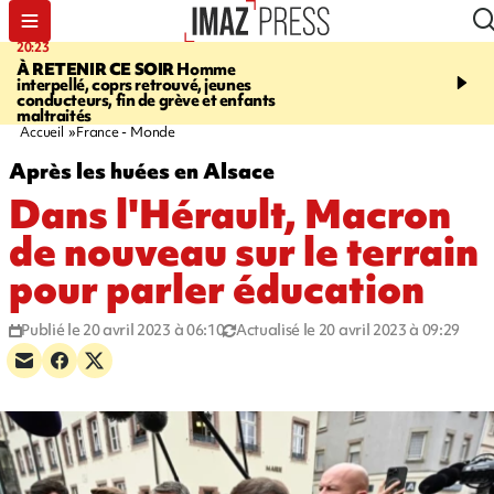
20:23
06:04
À RETENIR CE SOIR
Homme
EMPLOIS
Difficultés d
interpellé, coprs retrouvé, jeunes
à La Réunion - des agric
conducteurs, fin de grève et enfants
envisagent de mettre des
maltraités
étrangers dans les cha
Accueil
France - Monde
Après les huées en Alsace
Dans l'Hérault, Macron
de nouveau sur le terrain
pour parler éducation
Publié le 20 avril 2023 à 06:10
Actualisé le 20 avril 2023 à 09:29