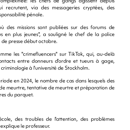
omplexifiée: les chefs de gangs agissent depuis
qui recrutent, via des messageries cryptées, des
sponsabilité pénale.
où des missions sont publiées sur des forums de
us en plus jeunes", a souligné le chef de la police
e de presse début octobre.
comme les "crimefluencers" sur TikTok, qui, au-delà
s contacts entre donneurs d'ordre et tueurs à gage,
criminologie à l'université de Stockholm.
ériode en 2024, le nombre de cas dans lesquels des
de meurtre, tentative de meurtre et préparation de
fres du parquet.
'école, des troubles de l'attention, des problèmes
 explique le professeur.