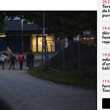
20:3
Ter
de l
pur
19:4
déc
fam
rap
19:0
ado
d'un
hél
17:5
fer
Tour