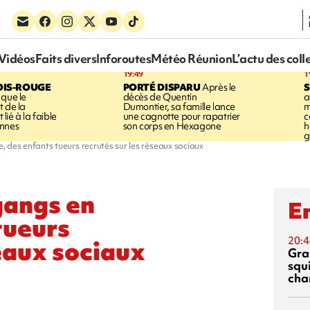
Vidéos
Faits divers
Inforoutes
Météo Réunion
L’actu des coll
19:49
1
OIS-ROUGE
PORTÉ DISPARU
Après le
S
 que le
décès de Quentin
a
t de la
Dumontier, sa famille lance
m
ié à la faible
une cagnotte pour rapatrier
c
annes
son corps en Hexagone
h
g
 des enfants tueurs recrutés sur les réseaux sociaux
gangs en
En
tueurs
20:4
seaux sociaux
Gra
squ
cha