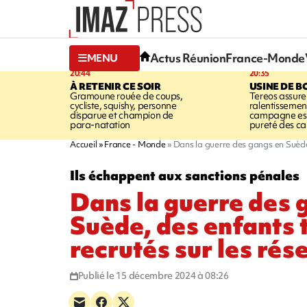
Actus Réunion
France-Monde
MENU
20:44
20:35
À RETENIR CE SOIR
USINE DE B
Gramoune rouée de coups,
Tereos assure
cycliste, squishy, personne
ralentissemen
disparue et champion de
campagne est l
para-natation
pureté des c
Accueil
France - Monde
Dans la guerre des gangs en Suède,
Ils échappent aux sanctions pénales
Dans la guerre des 
Suède, des enfants 
recrutés sur les ré
Publié le 15 décembre 2024 à 08:26