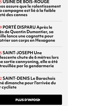
USINE DE BOIS-ROUGE
5
eos assure que le ralentissement
a campagne est lié à la faible
eté des cannes
PORTÉ DISPARU
Après le
9
ès de Quentin Dumontier, sa
ille lance une cagnotte pour
atrier son corps en Hexagone
SAINT-JOSEPH
Une
5
lescente chute de 6 mètres lors
e sortie cannyoning, elle a été
itreuillée par la gendarmerie
SAINT-DENIS
Le Barachois
2
mé dimanche pour l'arrivée du
 cycliste
PLUS D’INFOS