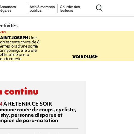
Annonces
Avis & marchés
Courrier des
légales
publics
lecteurs
ectivités
9:05
AINT-JOSEPH
Une
dolescente chute de 6
ètres lors d'une sortie
annyoning, elle a été
élitreuillée par la
VOIR PLUS
endarmerie
 continu
À RETENIR CE SOIR
4
moune rouée de coups, cycliste,
ishy, personne disparue et
mpion de para-natation