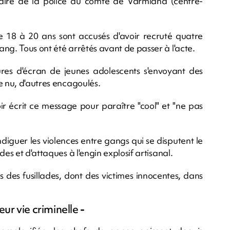
naire de la police du comté de Värmland (centre-
 18 à 20 ans sont accusés d'avoir recruté quatre
ng. Tous ont été arrêtés avant de passer à l'acte.
ures d'écran de jeunes adolescents s'envoyant des
e nu, d'autres encagoulés.
oir écrit ce message pour paraître "cool" et "ne pas
iguer les violences entre gangs qui se disputent le
es et d'attaques à l'engin explosif artisanal.
s des fusillades, dont des victimes innocentes, dans
ur vie criminelle
-