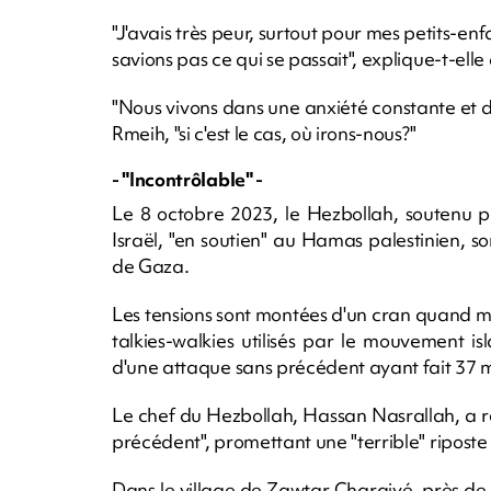
"J'avais très peur, surtout pour mes petits-enf
savions pas ce qui se passait", explique-t-elle à
"Nous vivons dans une anxiété constante et d
Rmeih, "si c'est le cas, où irons-nous?"
- "Incontrôlable" -
Le 8 octobre 2023, le Hezbollah, soutenu pa
Israël, "en soutien" au Hamas palestinien, s
de Gaza.
Les tensions sont montées d'un cran quand m
talkies-walkies utilisés par le mouvement is
d'une attaque sans précédent ayant fait 37 m
Le chef du Hezbollah, Hassan Nasrallah, a r
précédent", promettant une "terrible" riposte
Dans le village de Zawtar Charqiyé, près de l