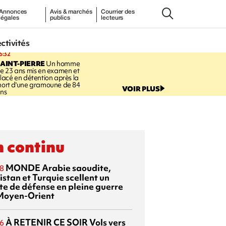
Annonces
Avis & marchés
Courrier des
légales
publics
lecteurs
ectivités
6:32
AINT-PIERRE
Un homme
e 23 ans mis en examen et
lacé en détention après la
ort d'une gramoune de 84
VOIR PLUS
ns
 continu
MONDE
Arabie saoudite,
8
istan et Turquie scellent un
te de défense en pleine guerre
Moyen-Orient
À RETENIR CE SOIR
Vols vers
6