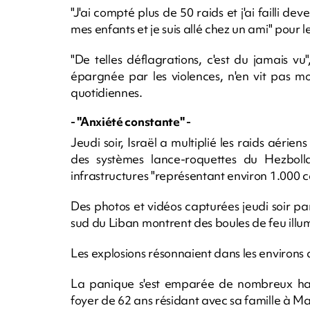
"J'ai compté plus de 50 raids et j'ai failli dev
mes enfants et je suis allé chez un ami" pour le
"De telles déflagrations, c'est du jamais vu"
épargnée par les violences, n'en vit pas m
quotidiennes.
- "Anxiété constante" -
Jeudi soir, Israël a multiplié les raids aéri
des systèmes lance-roquettes du Hezbolla
infrastructures "représentant environ 1.000 c
Des photos et vidéos capturées jeudi soir par
sud du Liban montrent des boules de feu illumi
Les explosions résonnaient dans les environs d
La panique s'est emparée de nombreux ha
foyer de 62 ans résidant avec sa famille à M