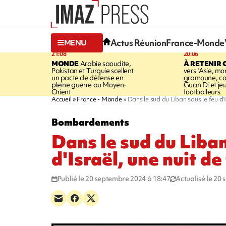
Actus Réunion
France-Monde
MENU
21:08
20:06
MONDE
Arabie saoudite,
À RETENIR 
Pakistan et Turquie scellent
vers l'Asie, mo
un pacte de défense en
gramoune, co
pleine guerre au Moyen-
Guan Di et je
Orient
footballeurs
Accueil
France - Monde
Dans le sud du Liban sous le feu d'I
Bombardements
Dans le sud du Liban
d'Israël, une nuit de
Publié le 20 septembre 2024 à 18:47
Actualisé le 20