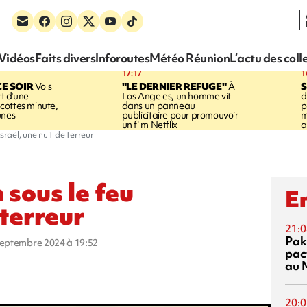
Vidéos
Faits divers
Inforoutes
Météo Réunion
L’actu des coll
17:17
1
CE SOIR
Vols
"LE DERNIER REFUGE"
À
S
rt d'une
Los Angeles, un homme vit
d
cottes minute,
dans un panneau
p
unes
publicitaire pour promouvoir
m
un film Netflix
a
sraël, une nuit de terreur
 sous le feu
En
 terreur
21:0
Pak
 septembre 2024 à 19:52
pac
au 
20:0