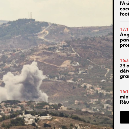
l'A
coc
foo
17:1
Ang
pan
pro
16:3
23 
dét
gra
16:1
min
Réu