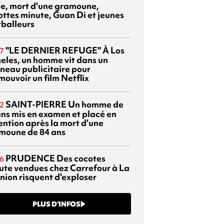
sie, mort d'une gramoune,
ottes minute, Guan Di et jeunes
tballeurs
"LE DERNIER REFUGE"
À Los
7
eles, un homme vit dans un
neau publicitaire pour
mouvoir un film Netflix
SAINT-PIERRE
Un homme de
2
ans mis en examen et placé en
ention après la mort d'une
moune de 84 ans
PRUDENCE
Des cocotes
6
ute vendues chez Carrefour à La
nion risquent d'exploser
PLUS D’INFOS