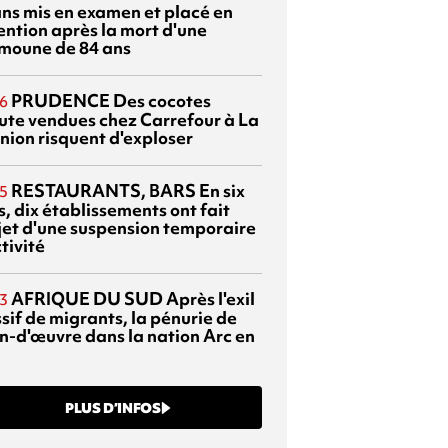
ans mis en examen et placé en
ention après la mort d'une
moune de 84 ans
PRUDENCE
Des cocotes
6
ute vendues chez Carrefour à La
nion risquent d'exploser
RESTAURANTS, BARS
En six
5
, dix établissements ont fait
bjet d'une suspension temporaire
tivité
AFRIQUE DU SUD
Après l'exil
3
sif de migrants, la pénurie de
n-d'œuvre dans la nation Arc en
PLUS D’INFOS