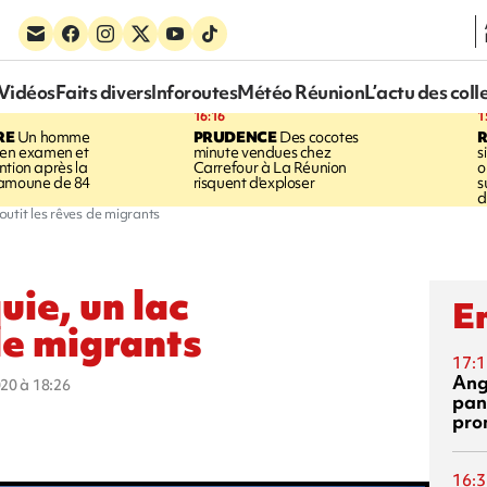
Vidéos
Faits divers
Inforoutes
Météo Réunion
L’actu des coll
16:16
1
RE
Un homme
PRUDENCE
Des cocotes
 en examen et
minute vendues chez
s
ntion après la
Carrefour à La Réunion
o
ramoune de 84
risquent d'exploser
s
d
loutit les rêves de migrants
uie, un lac
En
de migrants
17:1
Ang
020 à 18:26
pan
pro
16:3