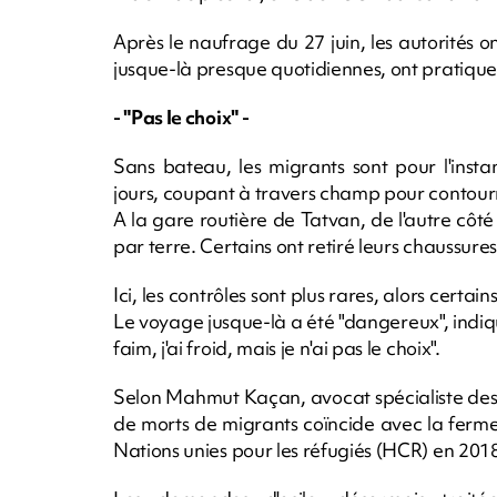
Après le naufrage du 27 juin, les autorités on
jusque-là presque quotidiennes, ont pratiquem
- "Pas le choix" -
Sans bateau, les migrants sont pour l'inst
jours, coupant à travers champ pour contourn
A la gare routière de Tatvan, de l'autre côt
par terre. Certains ont retiré leurs chaussure
Ici, les contrôles sont plus rares, alors certa
Le voyage jusque-là a été "dangereux", indi
faim, j'ai froid, mais je n'ai pas le choix".
Selon Mahmut Kaçan, avocat spécialiste des 
de morts de migrants coïncide avec la ferm
Nations unies pour les réfugiés (HCR) en 201