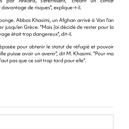
s par Ankara, s'éternisent, "créant un climat
 davantage de risques", explique-t-il.
'éponge. Abbas Khasimi, un Afghan arrivé à Van l'an
 jusqu'en Grèce. "Mais j'ai décidé de rester pour la
ge était trop dangereux", dit-il.
éposée pour obtenir le statut de réfugié et pouvoir
ille puisse avoir un avenir", dit M. Khasimi. "Pour ma
faut pas que ce soit trop tard pour elle".