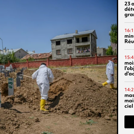
23 
dét
gra
16:1
min
Réu
15:4
mois
l'o
d'ac
14:2
mas
mai
ciel