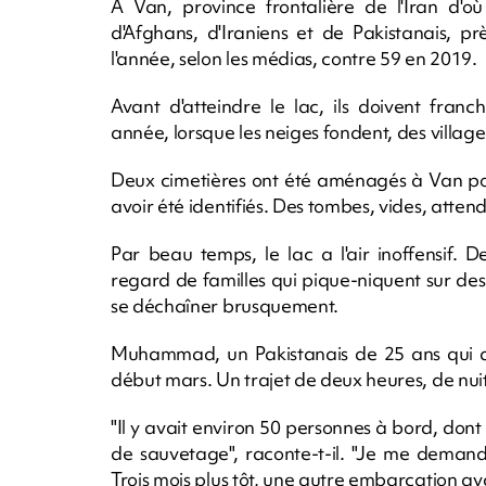
A Van, province frontalière de l'Iran d'o
d'Afghans, d'Iraniens et de Pakistanais, p
l'année, selon les médias, contre 59 en 2019.
Avant d'atteindre le lac, ils doivent franc
année, lorsque les neiges fondent, des villag
Deux cimetières ont été aménagés à Van pour
avoir été identifiés. Des tombes, vides, atten
Par beau temps, le lac a l'air inoffensif. 
regard de familles qui pique-niquent sur des
se déchaîner brusquement.
Muhammad, un Pakistanais de 25 ans qui a r
début mars. Un trajet de deux heures, de nui
"Il y avait environ 50 personnes à bord, dont
de sauvetage", raconte-t-il. "Je me demanda
Trois mois plus tôt, une autre embarcation ava