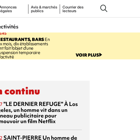
Annonces
Avis & marchés
Courrier des
légales
publics
lecteurs
ectivités
5:45
RESTAURANTS, BARS
En
ix mois, dix établissements
nt fait l'objet d'une
uspension temporaire
VOIR PLUS
'activité
 continu
"LE DERNIER REFUGE"
À Los
7
eles, un homme vit dans un
neau publicitaire pour
mouvoir un film Netflix
SAINT-PIERRE
Un homme de
2