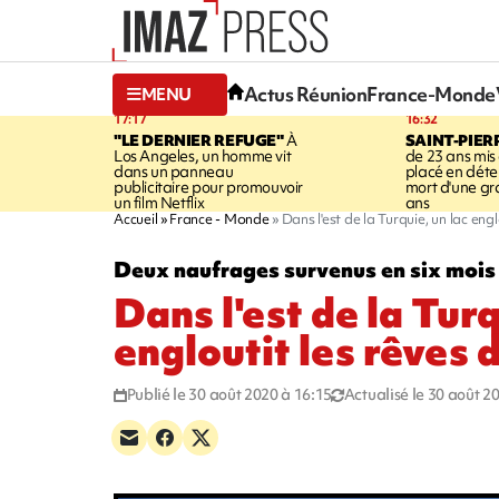
Actus Réunion
France-Monde
MENU
17:17
16:32
"LE DERNIER REFUGE"
À
SAINT-PIER
Los Angeles, un homme vit
de 23 ans mis
dans un panneau
placé en déte
publicitaire pour promouvoir
mort d'une g
un film Netflix
ans
Accueil
France - Monde
Dans l'est de la Turquie, un lac eng
Deux naufrages survenus en six mois
Dans l'est de la Turq
engloutit les rêves 
Publié le 30 août 2020 à 16:15
Actualisé le 30 août 2