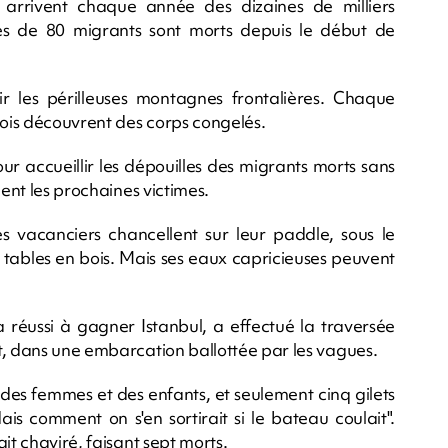
ù arrivent chaque année des dizaines de milliers
rès de 80 migrants sont morts depuis le début de
hir les périlleuses montagnes frontalières. Chaque
eois découvrent des corps congelés.
 accueillir les dépouilles des migrants morts sans
dent les prochaines victimes.
Des vacanciers chancellent sur leur paddle, sous le
 tables en bois. Mais ses eaux capricieuses peuvent
éussi à gagner Istanbul, a effectué la traversée
t, dans une embarcation ballottée par les vagues.
 des femmes et des enfants, et seulement cinq gilets
is comment on s'en sortirait si le bateau coulait".
it chaviré, faisant sept morts.