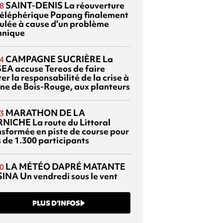
SAINT-DENIS
La réouverture
8
téléphérique Papang finalement
ulée à cause d'un problème
hnique
CAMPAGNE SUCRIÈRE
La
4
EA accuse Tereos de faire
er la responsabilité de la crise à
sine de Bois-Rouge, aux planteurs
MARATHON DE LA
3
RNICHE
La route du Littoral
nsformée en piste de course pour
s de 1.300 participants
LA MÉTÉO DAPRÉ MATANTE
0
SINA
Un vendredi sous le vent
PLUS D’INFOS