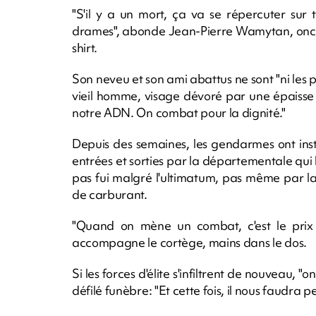
"S'il y a un mort, ça va se répercuter sur to
drames", abonde Jean-Pierre Wamytan, oncle d
shirt.
Son neveu et son ami abattus ne sont "ni les p
vieil homme, visage dévoré par une épaisse b
notre ADN. On combat pour la dignité."
Depuis des semaines, les gendarmes ont insta
entrées et sorties par la départementale qui lo
pas fui malgré l'ultimatum, pas même par l
de carburant.
"Quand on mène un combat, c'est le prix
accompagne le cortège, mains dans le dos.
Si les forces d'élite s'infiltrent de nouveau, "on
défilé funèbre: "Et cette fois, il nous faudra p