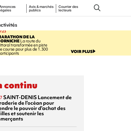
Annonces
Avis & marchés
Courrier des
légales
publics
lecteurs
ectivités
7:23
MARATHON DE LA
CORNICHE
La route du
ittoral transformée en piste
e course pour plus de 1.300
VOIR PLUS
articipants
 continu
SAINT-DENIS
Lancement de
7
braderie de l'océan pour
endre le pouvoir d'achat des
lles et soutenir les
merçants