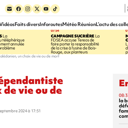
Vidéos
Faits divers
Inforoutes
Météo Réunion
L’actu des coll
07:54
0
S
La
CAMPAGNE SUCRIÈRE
La
u téléphérique
FDSEA accuse Tereos de
ement annulée
faire porter la responsabilité
L
 problème
de la crise à l'usine de Bois-
d
Rouge, aux planteurs
p
alédonien, un choix de vie ou de mort
dépendantiste
En
 de vie ou de
08:3
la 
déf
fami
 septembre 2024 à 17:51
com