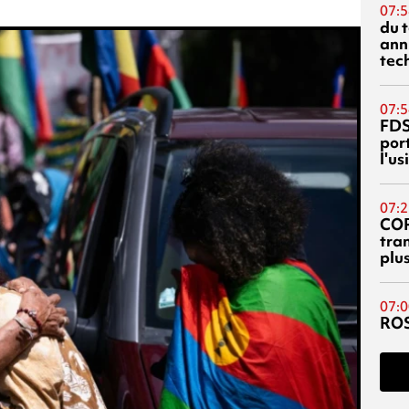
07:5
du 
ann
tec
07:5
FDS
port
l'u
07:2
CO
tra
plu
07:0
RO