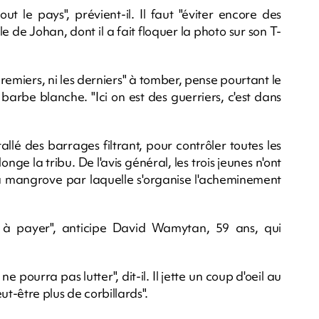
ut le pays", prévient-il. Il faut "éviter encore des
e Johan, dont il a fait floquer la photo sur son T-
remiers, ni les derniers" à tomber, pense pourtant le
arbe blanche. "Ici on est des guerriers, c'est dans
llé des barrages filtrant, pour contrôler toutes les
nge la tribu. De l'avis général, les trois jeunes n'ont
a mangrove par laquelle s'organise l'acheminement
 à payer", anticipe David Wamytan, 59 ans, qui
 ne pourra pas lutter", dit-il. Il jette un coup d'oeil au
eut-être plus de corbillards".