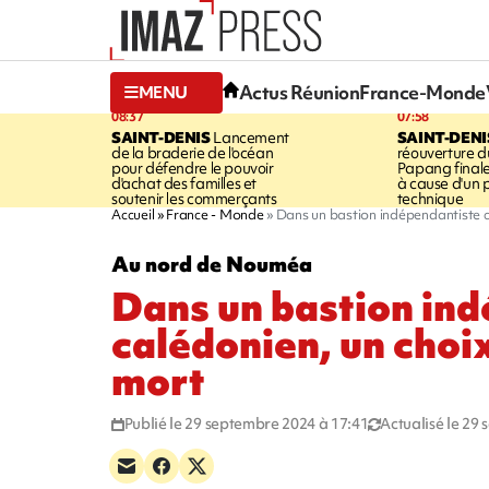
Actus Réunion
France-Monde
MENU
08:37
07:58
SAINT-DENIS
Lancement
SAINT-DENI
de la braderie de l'océan
réouverture d
pour défendre le pouvoir
Papang final
d'achat des familles et
à cause d'un
soutenir les commerçants
technique
Accueil
France - Monde
Dans un bastion indépendantiste c
Au nord de Nouméa
Dans un bastion in
calédonien, un choix
mort
Publié le 29 septembre 2024 à 17:41
Actualisé le 29