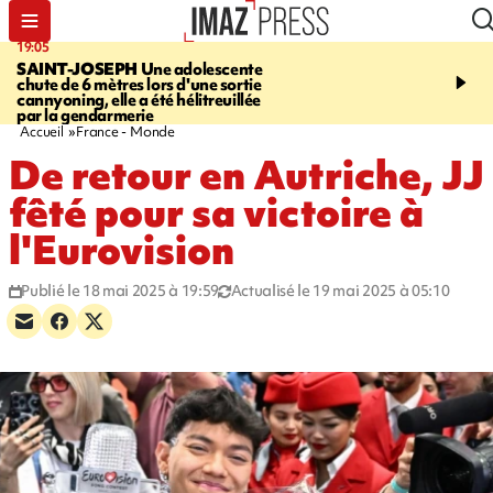
19:05
20:44
SAINT-JOSEPH
Une adolescente
À RETENIR CE SOIR
G
chute de 6 mètres lors d'une sortie
rouée de coups, cycliste,
cannyoning, elle a été hélitreuillée
personne disparue et c
par la gendarmerie
para-natation
Accueil
France - Monde
De retour en Autriche, JJ
fêté pour sa victoire à
l'Eurovision
Publié le 18 mai 2025 à 19:59
Actualisé le 19 mai 2025 à 05:10