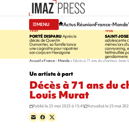
Actus Réunion
France-Monde
MENU
19:49
19:05
PORTÉ DISPARU
Après le
SAINT-JOS
décès de Quentin
adolescente c
Dumontier, sa famille lance
mètres lors d'
une cagnotte pour rapatrier
cannyoning, el
son corps en Hexagone
hélitreuillée p
gendarmerie
Accueil
France - Monde
Décès à 71 ans du chanteur Jean-
Un artiste à part
Décès à 71 ans du c
Louis Murat
Publié le 25 mai 2023 à 15:45
Actualisé le 25 mai 202