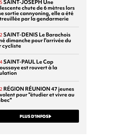
SAINT-JOSEPH
Une
5
lescente chute de 6 mètres lors
e sortie cannyoning, elle a été
itreuillée par la gendarmerie
SAINT-DENIS
Le Barachois
2
mé dimanche pour l'arrivée du
 cycliste
SAINT-PAUL
Le Cap
4
oussaye est rouvert à la
ulation
RÉGION RÉUNION
47 jeunes
2
volent pour "étudier et vivre au
bec"
PLUS D’INFOS