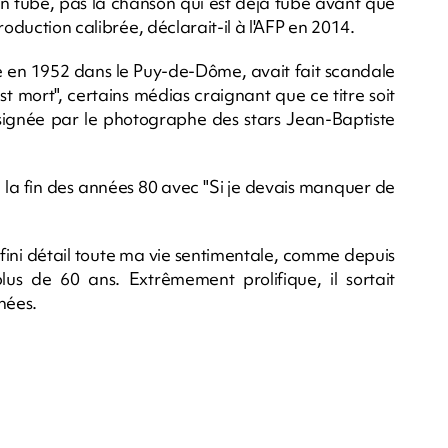
 un tube, pas la chanson qui est déjà tube avant que
roduction calibrée, déclarait-il à l'AFP en 2014.
é en 1952 dans le Puy-de-Dôme, avait fait scandale
t mort", certains médias craignant que ce titre soit
t signée par le photographe des stars Jean-Baptiste
 la fin des années 80 avec "Si je devais manquer de
nfini détail toute ma vie sentimentale, comme depuis
plus de 60 ans. Extrêmement prolifique, il sortait
nées.