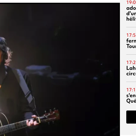
19:0
ado
d'un
hél
17:5
fer
Tour
17:2
Lah
circ
17:1
s'en
Qué