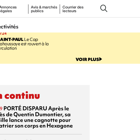
Annonces
Avis & marchés
Courrier des
légales
publics
lecteurs
ectivités
7:24
AINT-PAUL
Le Cap
ahoussaye est rouvert à la
irculation
VOIR PLUS
 continu
PORTÉ DISPARU
Après le
9
ès de Quentin Dumontier, sa
ille lance une cagnotte pour
atrier son corps en Hexagone