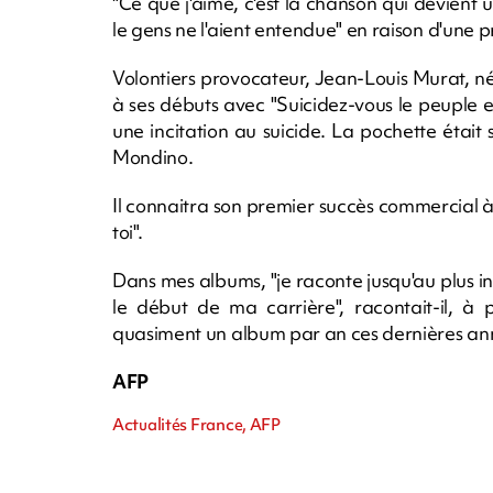
"Ce que j'aime, c'est la chanson qui devient
le gens ne l'aient entendue" en raison d'une p
Volontiers provocateur, Jean-Louis Murat, n
à ses débuts avec "Suicidez-vous le peuple es
une incitation au suicide. La pochette étai
Mondino.
Il connaitra son premier succès commercial à
toi".
Dans mes albums, "je raconte jusqu'au plus i
le début de ma carrière", racontait-il, à 
quasiment un album par an ces dernières an
AFP
Actualités France, AFP