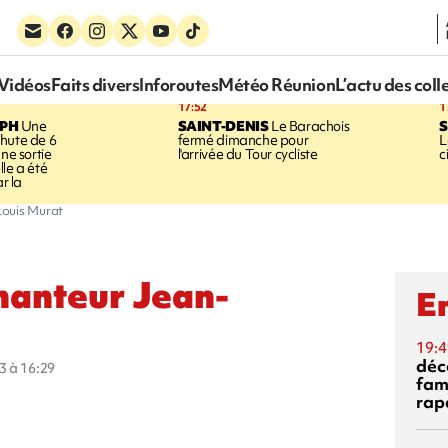
Vidéos
Faits divers
Inforoutes
Météo Réunion
L’actu des coll
17:52
1
EPH
Une
SAINT-DENIS
Le Barachois
S
hute de 6
fermé dimanche pour
L
une sortie
l'arrivée du Tour cycliste
c
le a été
ar la
Louis Murat
hanteur Jean-
En
19:4
déc
3 à 16:29
fam
rap