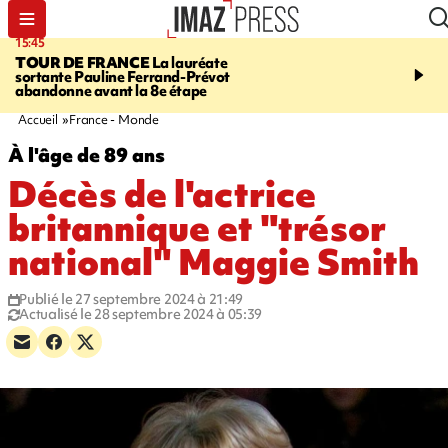
15:45
20:17
TOUR DE FRANCE
La lauréate
À RETENIR CE SOIR
Sé
sortante Pauline Ferrand-Prévot
routière, concours de nou
abandonne avant la 8e étape
du littoral fermée, courr
Darmanin et évacuation
Accueil
France - Monde
À l'âge de 89 ans
Décès de l'actrice
britannique et "trésor
national" Maggie Smith
Publié le 27 septembre 2024 à 21:49
Actualisé le 28 septembre 2024 à 05:39