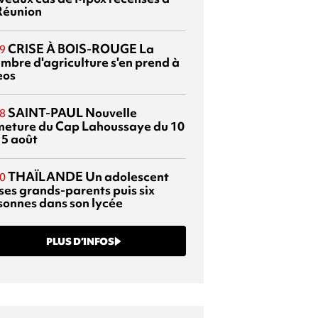
Réunion
CRISE À BOIS-ROUGE
La
9
mbre d'agriculture s'en prend à
eos
SAINT-PAUL
Nouvelle
8
meture du Cap Lahoussaye du 10
15 août
THAÏLANDE
Un adolescent
0
 ses grands-parents puis six
sonnes dans son lycée
PLUS D’INFOS