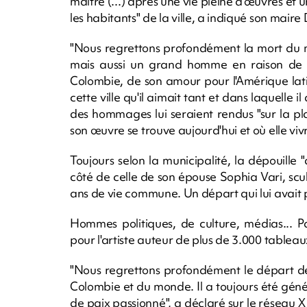
maître (...) après une vie pleine d'œuvres et 
les habitants" de la ville, a indiqué son maire
"Nous regrettons profondément la mort du m
mais aussi un grand homme en raison de 
Colombie, de son amour pour l'Amérique lati
cette ville qu'il aimait tant et dans laquelle il
des hommages lui seraient rendus "sur la plac
son œuvre se trouve aujourd'hui et où elle viv
Toujours selon la municipalité, la dépouille
côté de celle de son épouse Sophia Vari, sc
ans de vie commune. Un départ qui lui avait pro
Hommes politiques, de culture, médias... P
pour l'artiste auteur de plus de 3.000 tableau
"Nous regrettons profondément le départ de
Colombie et du monde. Il a toujours été gén
de paix passionné", a déclaré sur le réseau X