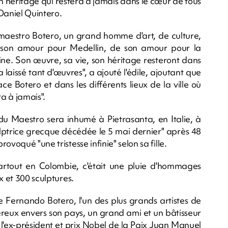
un héritage qui restera à jamais dans le cœur de tous
 Daniel Quintero.
aestro Botero, un grand homme d'art, de culture,
son amour pour Medellin, de son amour pour la
ne. Son œuvre, sa vie, son héritage resteront dans
 a laissé tant d'œuvres", a ajouté l'édile, ajoutant que
e Botero et dans les différents lieux de la ville où
ra à jamais".
 "du Maestro sera inhumé à Pietrasanta, en Italie, à
ulptrice grecque décédée le 5 mai dernier" après 48
voqué "une tristesse infinie" selon sa fille.
artout en Colombie, c'était une pluie d'hommages
x et 300 sculptures.
 Fernando Botero, l'un des plus grands artistes de
éreux envers son pays, un grand ami et un bâtisseur
 l'ex-président et prix Nobel de la Paix Juan Manuel