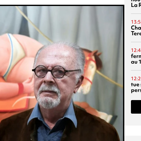
La 
13:5
Cha
Ter
12:4
fer
au 
12:2
tue
per