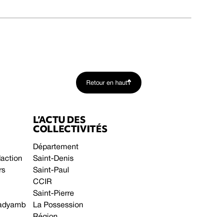
Retour en haut
L’ACTU DES
COLLECTIVITÉS
Département
daction
Saint-Denis
rs
Saint-Paul
CCIR
Saint-Pierre
 gadyamb
La Possession
Région