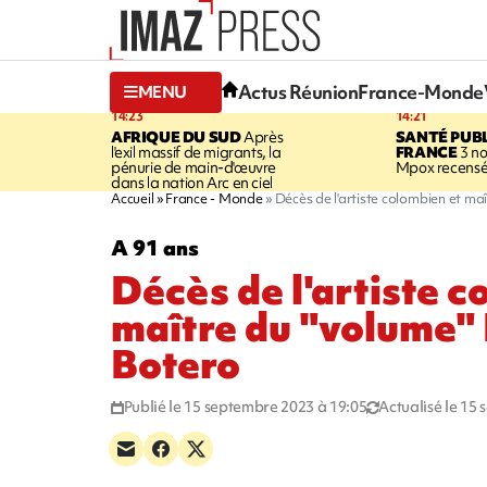
Actus Réunion
France-Monde
MENU
14:23
14:21
AFRIQUE DU SUD
Après
SANTÉ PUB
l'exil massif de migrants, la
FRANCE
3 no
pénurie de main-d'œuvre
Mpox recensé
dans la nation Arc en ciel
Accueil
France - Monde
Décès de l'artiste colombien et m
A 91 ans
Décès de l'artiste c
maître du "volume"
Botero
Publié le 15 septembre 2023 à 19:05
Actualisé le 15