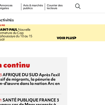
Annonces
Avis & marchés
Courrier des
légales
publics
lecteurs
ectivités
2:48
AINT-PAUL
Nouvelle
ermeture du Cap
ahoussaye du 10 au 15
VOIR PLUS
oût
 continu
AFRIQUE DU SUD
Après l'exil
3
sif de migrants, la pénurie de
n-d'œuvre dans la nation Arc en
SANTÉ PUBLIQUE FRANCE
3
1
veaux cas de Mpox recensés à