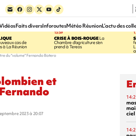
Vidéos
Faits divers
Inforoutes
Météo Réunion
L’actu des coll
13:59
1
LIQUE
CRISE À BOIS-ROUGE
La
S
uveaux cas de
Chambre d'agriculture s'en
f
s à La Réunion
prend à Tereos
L
a
aître du "volume" Fernando Botero
olombien et
En
 Fernando
14:2
mas
mai
ciel
 septembre 2023 à 20:07
14:2
nou