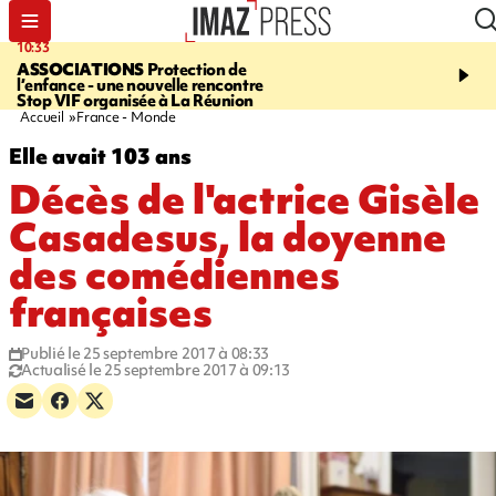
10:33
15:03
ASSOCIATIONS
Protection de
CANADA
Vaste feu de 
l’enfance - une nouvelle rencontre
l'ouest du pays, 20.000 
Stop VIF organisée à La Réunion
l'état d'urgence déclaré
Accueil
France - Monde
Elle avait 103 ans
Décès de l'actrice Gisèle
Casadesus, la doyenne
des comédiennes
françaises
Publié le 25 septembre 2017 à 08:33
Actualisé le 25 septembre 2017 à 09:13