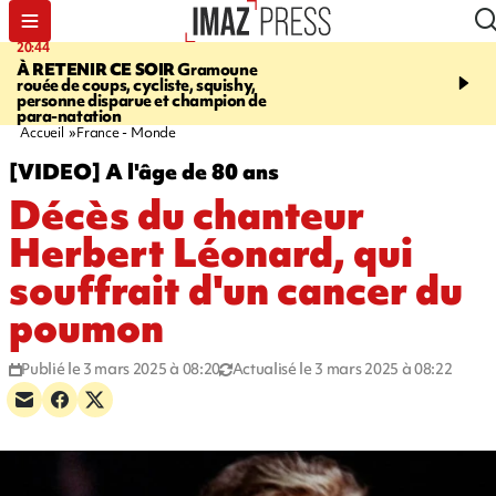
20:44
20:35
À RETENIR CE SOIR
Gramoune
USINE DE BOIS-ROU
rouée de coups, cycliste, squishy,
assure que le ralentisse
personne disparue et champion de
campagne est lié à la fai
para-natation
des cannes
Accueil
France - Monde
[VIDEO] A l'âge de 80 ans
Décès du chanteur
Herbert Léonard, qui
souffrait d'un cancer du
poumon
Publié le 3 mars 2025 à 08:20
Actualisé le 3 mars 2025 à 08:22