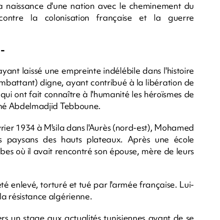
la naissance d'une nation avec le cheminement du
contre la colonisation française et la guerre
 -
ayant laissé une empreinte indélébile dans l'histoire
mbattant) digne, ayant contribué à la libération de
qui ont fait connaître à l'humanité les héroïsmes de
ligné Abdelmadjid Tebboune.
février 1934 à M'sila dans l'Aurès (nord-est), Mohamed
s paysans des hauts plateaux. Après une école
tibes où il avait rencontré son épouse, mère de leurs
té enlevé, torturé et tué par l'armée française. Lui-
la résistance algérienne.
avers un stage aux actualités tunisiennes avant de se