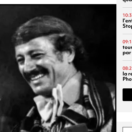
10:3
l’e
Sto
09:1
tou
par
08:2
la 
Phot