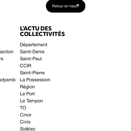
Retour en haut
L’ACTU DES
COLLECTIVITÉS
Département
daction
Saint-Denis
rs
Saint-Paul
CCIR
Saint-Pierre
 gadyamb
La Possession
Région
Le Port
Le Tampon
TO
Cinor
Civis
Sidélec