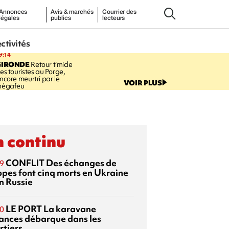
Annonces
Avis & marchés
Courrier des
légales
publics
lecteurs
ectivités
9:14
GIRONDE
Retour timide
es touristes au Porge,
ncore meurtri par le
VOIR PLUS
égafeu
 continu
CONFLIT
Des échanges de
9
ppes font cinq morts en Ukraine
n Russie
LE PORT
La karavane
0
ances débarque dans les
rtiers