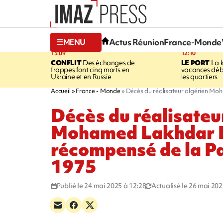
Actus Réunion
France-Monde
MENU
13:09
12:10
CONFLIT
Des échanges de
LE PORT
La 
frappes font cinq morts en
vacances dé
Ukraine et en Russie
les quartiers
Accueil
France - Monde
Décès du réalisateur algérien Mo
Décès du réalisateu
Mohamed Lakhdar 
récompensé de la Pa
1975
Publié le 24 mai 2025 à 12:28
Actualisé le 26 mai 202