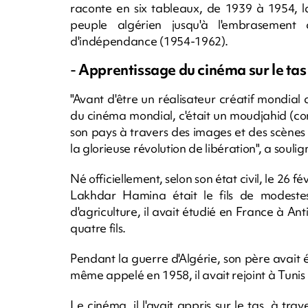
raconte en six tableaux, de 1939 à 1954, 
peuple algérien jusqu'à l'embrasement 
d'indépendance (1954-1962).
-
Apprentissage du cinéma sur le tas
"Avant d'être un réalisateur créatif mondial 
du cinéma mondial, c'était un moudjahid (co
son pays à travers des images et des scènes 
la glorieuse révolution de libération", a sou
Né officiellement, selon son état civil, le 26 
Lakhdar Hamina était le fils de modeste
d'agriculture, il avait étudié en France à An
quatre fils.
Pendant la guerre d'Algérie, son père avait é
même appelé en 1958, il avait rejoint à Tunis 
Le cinéma, il l'avait appris sur le tas, à tr