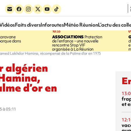
Vidéos
Faits divers
Inforoutes
Météo Réunion
L’actu des coll
10:33
0
karavane
ASSOCIATIONS
Protection
barque dans
de l’enfance - une nouvelle
d
rencontre Stop VIF
e
organisée à La Réunion
m
hamed Lakhdar Hamina, récompensé de la Palme d’or en 1975
r algérien
Hamina,
En
lme d’or en
13:0
fra
et e
5 à 05:11
12:1
vac
qua