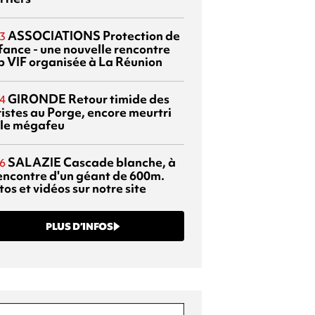
ASSOCIATIONS
Protection de
3
nfance - une nouvelle rencontre
p VIF organisée à La Réunion
GIRONDE
Retour timide des
4
ristes au Porge, encore meurtri
 le mégafeu
SALAZIE
Cascade blanche, à
6
rencontre d'un géant de 600m.
os et vidéos sur notre site
PLUS D’INFOS